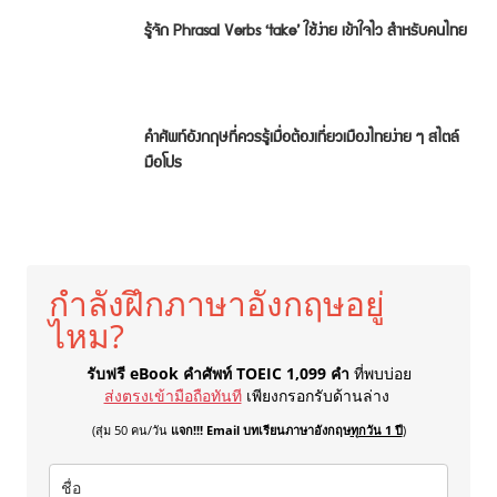
รู้จัก Phrasal Verbs ‘take’ ใช้ง่าย เข้าใจไว สำหรับคนไทย
คำศัพท์อังกฤษที่ควรรู้เมื่อต้องเที่ยวเมืองไทยง่าย ๆ สไตล์
มือโปร
กำลังฝึกภาษาอังกฤษอยู่
ไหม?
รับฟรี eBook คำศัพท์ TOEIC 1,099 คำ
ที่พบบ่อย
ส่งตรงเข้ามือถือทันที
เพียงกรอกรับด้านล่าง
(สุ่ม 50 คน/วัน
แจก!!! Email บทเรียนภาษาอังกฤษ
ทุกวัน 1 ปี
)