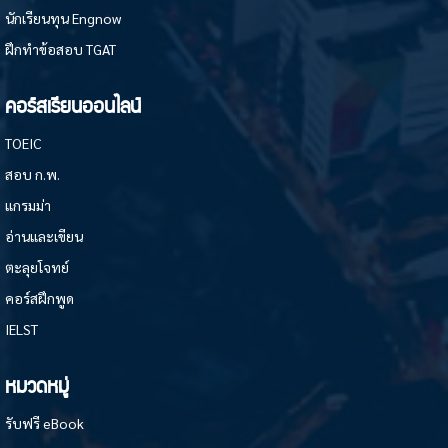
นักเรียนทุน Engnow
ฝึกทำข้อสอบ TGAT
คอร์สเรียนออนไลน์
TOEIC
สอบ ก.พ.
แกรมม่า
อ่านและเขียน
ตะลุยโจทย์
คอร์สฝึกพูด
IELST
หมวดหมู่
รับฟรี eBook