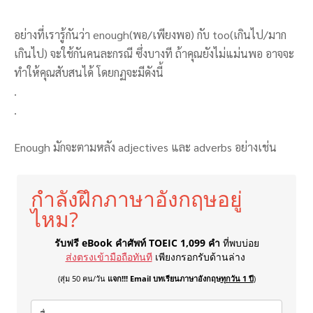
อย่างที่เรารู้กันว่า enough(พอ/เพียงพอ) กับ too(เกินไป/มาก
เกินไป) จะใช้กันคนละกรณี ซึ่งบางที ถ้าคุณยังไม่แม่นพอ อาจจะ
ทำให้คุณสับสนได้ โดยกฏจะมีดังนี้
.
.
Enough มักจะตามหลัง adjectives และ adverbs อย่างเช่น
กำลังฝึกภาษาอังกฤษอยู่
ไหม?
รับฟรี eBook คำศัพท์ TOEIC 1,099 คำ
ที่พบบ่อย
ส่งตรงเข้ามือถือทันที
เพียงกรอกรับด้านล่าง
(สุ่ม 50 คน/วัน
แจก!!! Email บทเรียนภาษาอังกฤษ
ทุกวัน 1 ปี
)