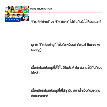
RELATED ARTICLES
MORE FROM AUTHOR
Conversation
Vocabulary
Vocabulary
Vocabulary
Vocabulary
Vocabulary
“I’m finished” vs “I’m done” ใช้ต่างกันยังไงให้ธรรมชาติ
พูดว่า “I’m boring” ทำไมถึงเหมือนด่าตัวเอง? (bored vs
boring)
เพิ่มคำศัพท์อังกฤษไว้ใช้ในชีวิตประจำวัน สนทนาได้ทันทีแบบ
ไม่เกร็ง
เพิ่มคลังคำศัพท์อังกฤษใช้ได้ทุกวัน สบายใจเมื่อต้องพูดคุย
กับคนต่างชาติ