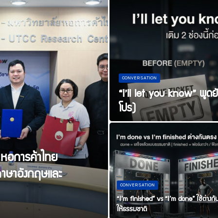
CONVERSATION
“I’ll let you know” พูดยัง
โปร)
ม.หอการค้าไทย
ภาษาอังกฤษและ
CONVERSATION
“I’m finished” vs “I’m done” ใช้ต่างกัน
ให้ธรรมชาติ