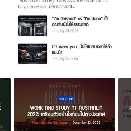
“จะเช็กอะไร/ทำอะไรต่อ” เวอร์ชันธรรมชาติ (ใช้ได้ทั่วไป) I’ll
let you know soon. เดี๋ยวบอกนะI’ll...
“I’m finished” vs “I’m done” ใช้
ต่างกันยังไงให้ธรรมชาติ
January 24, 2026
If I were you… ใช้ให้เนียนเวลาให้คำ
แนะนำ
January 23, 2026
CHEER UP
E
WORK AND STUDY AT AUSTRALIA
2022: เตรียมตัวอย่างไรก่อนไปต่างประเทศ
Phanitphan Eaimnon
-
December 13, 2022