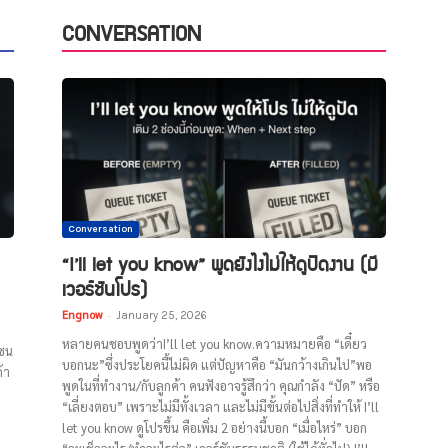
CONVERSATION
Conversation
“I’ll let you know” พูดยังไงไม่ให้ดูปัดงาน (มี
เวอร์ชันโปร)
Engnow
-
January 25, 2026
หลายคนชอบพูดว่าI’ll let you know.ความหมายคือ “เดี๋ยว
ปชน
บอกนะ”ซึ่งประโยคนี้ไม่ผิด แต่ปัญหาคือ “มันกว้างเกินไป”พอ
้า
พูดในที่ทำงาน/กับลูกค้า คนฟังอาจรู้สึกว่า คุณกำลัง “ปัด” หรือ
“เลี่ยงตอบ” เพราะไม่มีทั้งเวลา และไม่มีขั้นต่อไปสิ่งที่ทำให้ I’ll
let you know ดูโปรขึ้น คือเพิ่ม 2 อย่างนี้บอก “เมื่อไหร่” บอก