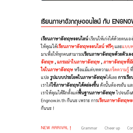
เรียนภาษาอังกฤษออนไลน์ กับ ENGNO
เรียนภาษาอังกฤษออนไลน์
เรียนให้เก่งได้ด้วยตนเอ
ให้คุณได้
เรียนภาษาอังกฤษออนไลน์ ฟรีๆ
และ
แบบพร
มาเพื่อให้ทุกคนสามารถ
เรียนภาษาอังกฤษด้วยตัวเอง
อังกฤษ
,
แกรมม่าในภาษาอังกฤษ
,
ภาษาอังกฤษที่มั
ใจในภาษาอังกฤษ
หรือแม้แต่บทความ
เกร็ดความรู้
ที
แปล
รูปแบบประโยคในภาษาอังกฤษ
ได้เลย
การเรีย
เราได้
ใช้ภาษาอังกฤษได้คล่องขึ้น
ดังนั้นต้องขยัน แล
เราให้คุณได้ฝึกตั้งแต่
พื้นฐานภาษาอังกฤษ
ไปจนถึง
Engnow.in.th กันนะ เพราะ การ
เรียนภาษาอังกฤษอ
กันนะ !
NEW ARRIVAL !
Grammar
Cheer up
Co