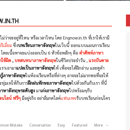
W.IN.TH
งไม่ว่าจะอยู่ที่ไหน หรือเวลาไหน โดย Engnow.in.th
ที่เราให้เรามี
ีเมี่ยม
ซึ่ง
บทเรียนภาษาอังกฤษ
ในเว็บนี้ ออกแบบแผนการเรียน
โดยเนื้อหาจะแบ่งออกเป็น 6 หัวข้อหลักๆ คือ
คำศัพท์ภาษา
กใช้ผิด
,
บทสนทนาภาษาอังกฤษ
ในชีวิตประจำวัน ,
แรงบันดาล
่เราเอามา
แปลเป็นภาษาอังกฤษ
ให้ เพื่อจะได้ฝึกอ่าน และดูคำ
นรู้ภาษาอังกฤษ
ในห้องเรียนหรือที่ต่างๆ อาจจะไม่มากพอที่จะให้
ะทุ่มเทให้กับการ
ฝึกฝนทักษะภาษาอังกฤษ
ไปด้วยกันกับเรา ที่นี่
ภาษาอังกฤษระดับสูง
มา
เก่งภาษาอังกฤษ
ไปพร้อมๆกับ
อนไลน์ ฟรีๆ
มีอยู่จริง อย่าลืมกดไลค์
แฟนเพจ
รับบทเรียนก่อนใคร
mmon Mistake
Conversation
Easy
Featured
More