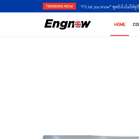
TRENDING NOW
“I’m finished” vs “I’m done” ใช้ต่า
HOME
CO