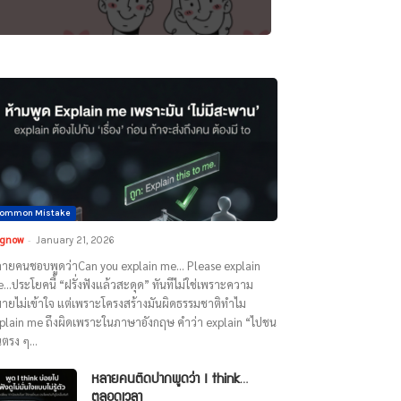
ommon Mistake
gnow
-
January 21, 2026
ายคนชอบพูดว่าCan you explain me… Please explain
…ประโยคนี้ “ฝรั่งฟังแล้วสะดุด” ทันทีไม่ใช่เพราะความ
ายไม่เข้าใจ แต่เพราะโครงสร้างมันผิดธรรมชาติทำไม
plain me ถึงผิดเพราะในภาษาอังกฤษ คำว่า explain “ไปชน
ตรง ๆ...
หลายคนติดปากพูดว่า I think…
ตลอดเวลา