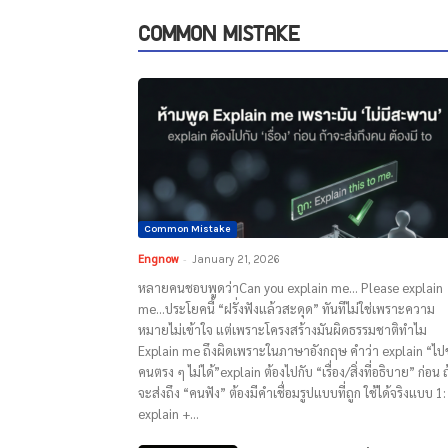
COMMON MISTAKE
Common Mistake
Engnow
-
January 21, 2026
หลายคนชอบพูดว่าCan you explain me… Please explain
me…ประโยคนี้ “ฝรั่งฟังแล้วสะดุด” ทันทีไม่ใช่เพราะความ
หมายไม่เข้าใจ แต่เพราะโครงสร้างมันผิดธรรมชาติทำไม
Explain me ถึงผิดเพราะในภาษาอังกฤษ คำว่า explain “ไ
คนตรง ๆ ไม่ได้”explain ต้องไปกับ “เรื่อง/สิ่งที่อธิบาย” ก่อน ถ
จะส่งถึง “คนฟัง” ต้องมีคำเชื่อมรูปแบบที่ถูก ใช้ได้จริงแบบ 1:
explain +...