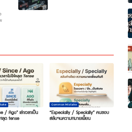
อ
ุม
take
Common Mistake
e / Ago” เล่าเวลาเป็น
“Especially / Specially” คนชอบ
้หลุด tense
สลับจนความหมายเพี้ยน