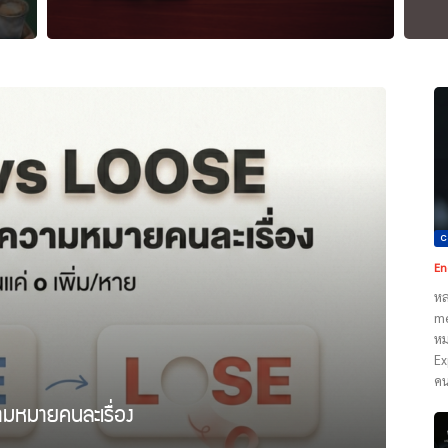
C
En
หล
me
หม
Ex
คน
ามหมายคนละเรื่อง