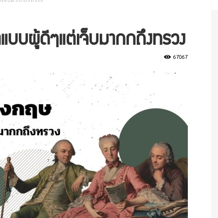
แบบผู้ดีๆแต่เจ็บมากกถึงทรวง
67067