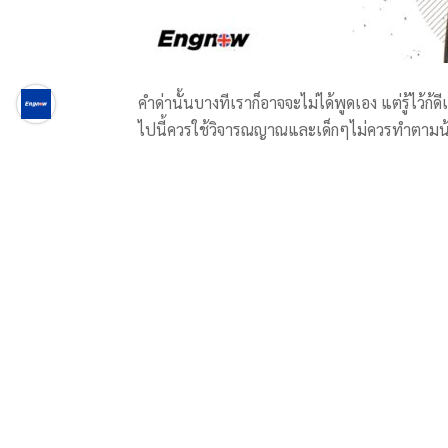
คำด่านั้นบางทีเราก็อาจจะไม่ได้พูดเอง แต่รู้ไว้ก้ด
ไปนี้ควรใช้วิจารณญาณและเด็กๆไม่ควรทำตามน
ในภาษาไทยเรามีคำด่าหยาบๆมากมาย แต่ในขณะเดีย
กับในภาษาอังกฤษ ก็มีคำด่าเหมือนกัน แต่เป็นการ
รวย ฉันสวย เป็นการด่าที่ไม่มีคําหยาบ เจ็บมา
ด่าขนาดนี้เอามีดมาแทงกันเลยดีกว่า มาดูกันว่าคำ
.
.
.
“I envy everyone you have never met.”