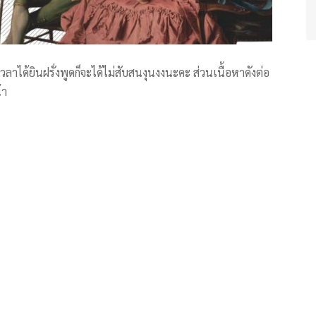
ีเวลาได้ยินฝรั่งพูดก็จะได้ไม่สับสนงุนงงนะคะ ส่วนเนื้อหาดังต่อ
้า
วกันเราก็มีคำด่าแบบที่ไม่อยากแต่เจ็บ ที่นี้เช่นเดียวกัน
ด่าแบบผู้ดี๊ผู้ดี ด่าแบบมีการศึกษา ด่าแบบแพง ด่าแบบฉัน
กมากกกกกกกกกกกกกกกกกกก ก.ไก่ ต้องลากยาวไปถึงดาวอังคาร
ด่าที่เรามาวันนี้มีอะไรกันบ้างและจะเจ็บสักแค่ไหนกันเชียว