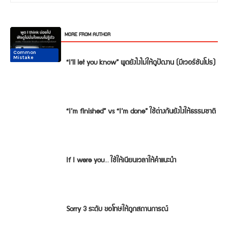
RELATED ARTICLES
MORE FROM AUTHOR
Common
Common
Conversation
Conversation
Conversation
Conversation
Mistake
Mistake
“I’ll let you know” พูดยังไงไม่ให้ดูปัดงาน (มีเวอร์ชันโปร)
“I’m finished” vs “I’m done” ใช้ต่างกันยังไงให้ธรรมชาติ
If I were you… ใช้ให้เนียนเวลาให้คำแนะนำ
Sorry 3 ระดับ ขอโทษให้ถูกสถานการณ์