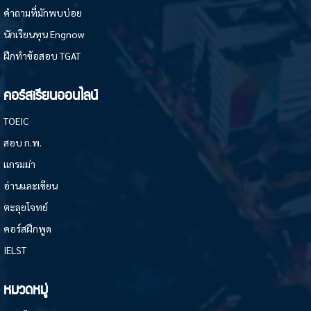
คำถามที่มักพบบ่อย
นักเรียนทุน Engnow
ฝึกทำข้อสอบ TGAT
คอร์สเรียนออนไลน์
TOEIC
สอบ ก.พ.
แกรมม่า
อ่านและเขียน
ตะลุยโจทย์
คอร์สฝึกพูด
IELST
หมวดหมู่