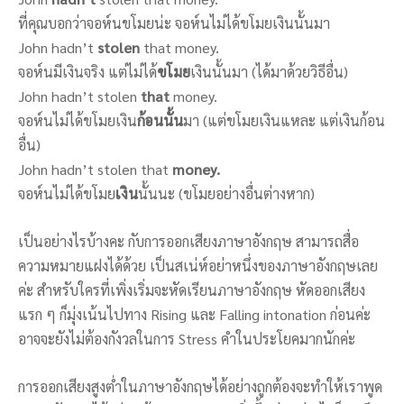
ที่คุณบอกว่าจอห์นขโมยน่ะ จอห์นไม่ได้ขโมยเงินนั้นมา
John hadn’t
stolen
that money.
จอห์นมีเงินจริง แต่ไม่ได้
ขโมย
เงินนั้นมา (ได้มาด้วยวิธีอื่น)
John hadn’t stolen
that
money.
จอห์นไม่ได้ขโมยเงิน
ก้อนนั้น
มา (แต่ขโมยเงินแหละ แต่เงินก้อน
อื่น)
John hadn’t stolen that
money.
จอห์นไม่ได้ขโมย
เงิน
นั้นนะ (ขโมยอย่างอื่นต่างหาก)
เป็นอย่างไรบ้างคะ กับการออกเสียงภาษาอังกฤษ สามารถสื่อ
ความหมายแฝงได้ด้วย เป็นสเน่ห์อย่าหนึ่งของภาษาอังกฤษเลย
ค่ะ สำหรับใครที่เพิ่งเริ่มจะหัดเรียนภาษาอังกฤษ หัดออกเสียง
แรก ๆ ก็มุ่งเน้นไปทาง Rising และ Falling intonation ก่อนค่ะ
อาจจะยังไม่ต้องกังวลในการ Stress คำในประโยคมากนักค่ะ
การออกเสียงสูงต่ำในภาษาอังกฤษได้อย่างถูกต้องจะทำให้เราพูด