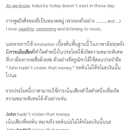
As we know
, Industry today doesn’t exist in those day.
การพูดถึงสิ่งของที่เป็นหมวดหมู่ (พวกยกตัวอย่าง …, …, and …)
I love
reading
,
swimming
and listening to music.
นอกจากการใช้ Intonation เบื้องต้นพื้นฐานนี้ ในภาษาอังกฤษยัง
มี
การเน้นเสียง
ที่คำใดคำหนึ่งในประโยคให้เกิดความหมายพิเศษ
ที่เราต้องการจะสื่อด้วยค่ะ ตัวอย่างที่ครูณิชาได้ใช้สอนประจำคือ
“John hadn’t stolen that money.” จอห์นไม่ได้ขโมยเงินนั้น
ไปนะ
จากประโยคนี้เราสามารถใช้การเน้นเสียงคำใดคำหนึ่งเพื่อเกิด
ความหมายพิเศษได้ ตัวอย่างเช่น
John
hadn’t stolen that money.
เน้นเสียงที่จอห์น หมายถึง จอห์นน่ะไม่ได้ขโมยเงินนั้นนะ
John
hadn’t
stolen that money.