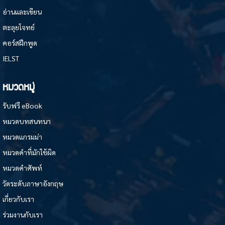
อ่านและเขียน
ตะลุยโจทย์
คอร์สฝึกพูด
IELST
หมวดหมู่
รับฟรี eBook
หมวดบทสนทนา
หมวดแกรมม่า
หมวดคำที่มักใช้ผิด
หมวดคำศัพท์
วัดระดับภาษาอังกฤษ
เกี่ยวกับเรา
ร่วมงานกับเรา