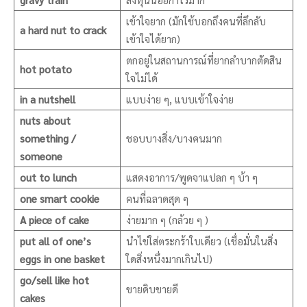
เข้าใจยาก (มักใช้บอกถึงคนที่ลึกลับ
a hard nut to crack
เข้าใจได้ยาก)
ตกอยู่ในสถานการณ์ที่ยากลำบากตัดสิน
hot potato
ใจไม่ได้
in a nutshell
แบบง่าย ๆ, แบบเข้าใจง่าย
nuts about
something /
ชอบบางสิ่ง/บางคนมาก
someone
out to lunch
แสดงอาการ/พูดจาแปลก ๆ บ้า ๆ
one smart cookie
คนที่ฉลาดสุด ๆ
A piece of cake
ง่ายมาก ๆ (กล้วย ๆ )
put all of one’s
นำไข่ใส่ตระกร้าใบเดียว (เชื่อมั่นในสิ่ง
eggs in one basket
ใดสิ่งหนึ่งมากเกินไป)
go/sell like hot
ขายดิบขายดี
cakes