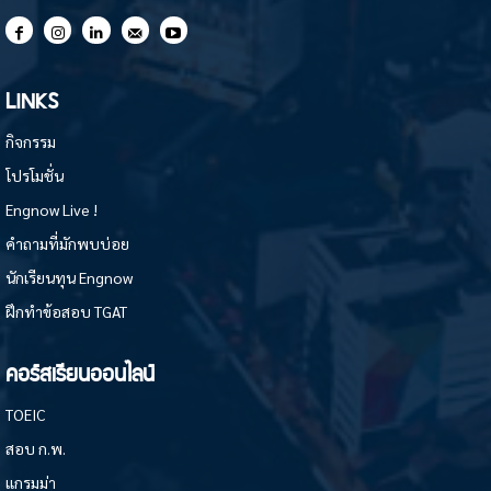
LINKS
กิจกรรม
โปรโมชั่น
Engnow Live !
คำถามที่มักพบบ่อย
นักเรียนทุน Engnow
ฝึกทำข้อสอบ TGAT
คอร์สเรียนออนไลน์
TOEIC
สอบ ก.พ.
แกรมม่า