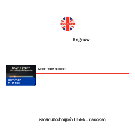
Engnow
RELATED ARTICLES
MORE FROM AUTHOR
Common
Common
Common
Common
Common
Common
Mistake
Mistake
Mistake
Mistake
Mistake
Mistake
หลายคนติดปากพูดว่า I think… ตลอดเวลา