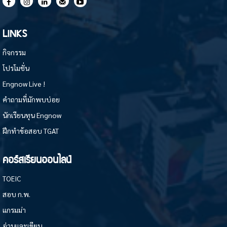
LINKS
กิจกรรม
โปรโมชั่น
Engnow Live !
คำถามที่มักพบบ่อย
นักเรียนทุน Engnow
ฝึกทำข้อสอบ TGAT
คอร์สเรียนออนไลน์
TOEIC
สอบ ก.พ.
แกรมม่า
อ่านและเขียน