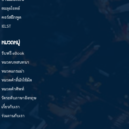
ตะลุยโจทย์
คอร์สฝึกพูด
IELST
หมวดหมู่
รับฟรี eBook
หมวดบทสนทนา
หมวดแกรมม่า
หมวดคำที่มักใช้ผิด
หมวดคำศัพท์
วัดระดับภาษาอังกฤษ
เกี่ยวกับเรา
ร่วมงานกับเรา