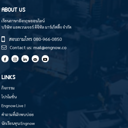
ABOUT US
เรียนภาษาอังกฤษออนไลน์
บริษัท แอดเวนเจอร์ ดิจิทัล มาร์เก็ตติ้ง จำกัด
สอบถามโทร
080-966-0850
Contact us:
mail@engnow.co
LINKS
กิจกรรม
โปรโมชั่น
Engnow Live !
คำถามที่มักพบบ่อย
นักเรียนทุน Engnow