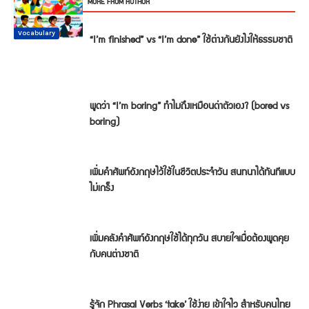
RELATED ARTICLES
MORE FROM AUTHOR
Conversation
Vocabulary
Vocabulary
Vocabulary
Vocabulary
Vocabulary
“I’m finished” vs “I’m done” ใช้ต่างกันยังไงให้ธรรมชาติ
พูดว่า “I’m boring” ทำไมถึงเหมือนด่าตัวเอง? (bored vs
boring)
เพิ่มคำศัพท์อังกฤษไว้ใช้ในชีวิตประจำวัน สนทนาได้ทันทีแบบ
ไม่เกร็ง
เพิ่มคลังคำศัพท์อังกฤษใช้ได้ทุกวัน สบายใจเมื่อต้องพูดคุย
กับคนต่างชาติ
รู้จัก Phrasal Verbs ‘take’ ใช้ง่าย เข้าใจไว สำหรับคนไทย