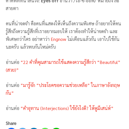
คำศัพท์ที่น่าสนใจ:
Eyes off
อ่านว่า /ไอ-ซ-ออฟ/ หมายถึง ละ
สายตา
คนที่น่าจดจำ คือคนที่แสดงให้เห็นถึงความพิเศษ ถ้าอยากให้คน
รู้สึกถึงความรู้สึกที่เราอยากมอบให้ เราต้องทำให้น่าจดจำ และ
พิเศษกว่าใคร อย่าหาว่า
Engnow
ไม่เตือนแล้วกัน เอาไปใช้กัน
นะครับ แล้วพบกันใหม่ครับ
อ่านต่อ
“22 คำที่คุณสามารถใช้แสดงความรู้สึกว่า “Beautiful”
(สวย)”
อ่านต่อ
“มารู้จัก “ประโยคขอความช่วยเหลือ” ในภาษาอังกฤษ
กัน”
อ่านต่อ
“คำอุทาน (Interjections) ใช้ยังไงดี? ให้ดูมีเสน่ห์”
Share