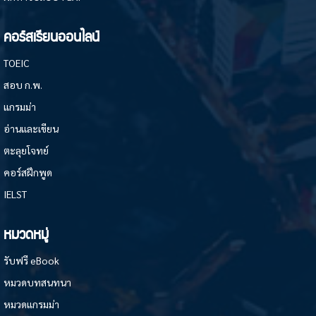
คอร์สเรียนออนไลน์
TOEIC
สอบ ก.พ.
แกรมม่า
อ่านและเขียน
ตะลุยโจทย์
คอร์สฝึกพูด
IELST
หมวดหมู่
รับฟรี eBook
หมวดบทสนทนา
หมวดแกรมม่า