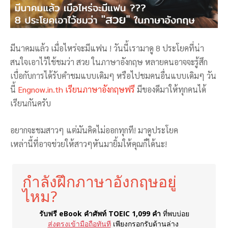
มีนาคมแล้ว เมื่อไหร่จะมีแฟน ! วันนี้เรามาดู 8 ประโยคที่น่า
สนใจเอาไว้ใช้ชมว่า สวย ในภาษาอังกฤษ หลายคนอาจจะรู้สึก
เบื่อกับการได้รับคำชมแบบเดิมๆ หรือไปชมคนอื่นแบบเดิมๆ วัน
นี้
Engnow.in.th เรียนภาษาอังกฤษฟรี
มีของดีมาให้ทุกคนได้
เรียนกันครับ
อยากจะชมสาวๆ แต่มันคิดไม่ออกทุกที! มาดูประโยค
เหล่านี้ที่อาจช่วยให้สาวๆหันมายิ้มให้คุณก็ได้นะ!
กำลังฝึกภาษาอังกฤษอยู่
ไหม?
รับฟรี eBook คำศัพท์ TOEIC 1,099 คำ
ที่พบบ่อย
ส่งตรงเข้ามือถือทันที
เพียงกรอกรับด้านล่าง