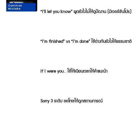
Common
Common
Conversation
Conversation
Conversation
Conversation
Mistake
Mistake
“I’ll let you know” พูดยังไงไม่ให้ดูปัดงาน (มีเวอร์ชันโปร)
“I’m finished” vs “I’m done” ใช้ต่างกันยังไงให้ธรรมชาติ
If I were you… ใช้ให้เนียนเวลาให้คำแนะนำ
Sorry 3 ระดับ ขอโทษให้ถูกสถานการณ์