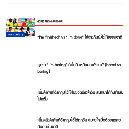
RELATED ARTICLES
MORE FROM AUTHOR
Conversation
Vocabulary
Vocabulary
Vocabulary
Vocabulary
Vocabulary
“I’m finished” vs “I’m done” ใช้ต่างกันยังไงให้ธรรมชาติ
พูดว่า “I’m boring” ทำไมถึงเหมือนด่าตัวเอง? (bored vs
boring)
เพิ่มคำศัพท์อังกฤษไว้ใช้ในชีวิตประจำวัน สนทนาได้ทันทีแบบ
ไม่เกร็ง
เพิ่มคลังคำศัพท์อังกฤษใช้ได้ทุกวัน สบายใจเมื่อต้องพูดคุย
กับคนต่างชาติ