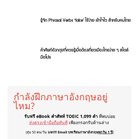
รู้จัก Phrasal Verbs ‘take’ ใช้ง่าย เข้าใจไว สำหรับคนไทย
คำศัพท์อังกฤษที่ควรรู้เมื่อต้องเที่ยวเมืองไทยง่าย ๆ สไตล์
มือโปร
กำลังฝึกภาษาอังกฤษอยู่
ไหม?
รับฟรี eBook คำศัพท์ TOEIC 1,099 คำ
ที่พบบ่อย
ส่งตรงเข้ามือถือทันที
เพียงกรอกรับด้านล่าง
(สุ่ม 50 คน/วัน
แจก!!! Email บทเรียนภาษาอังกฤษ
ทุกวัน 1 ปี
)