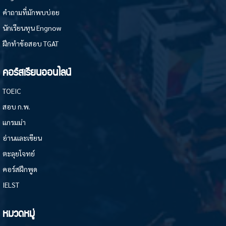
คำถามที่มักพบบ่อย
นักเรียนทุน Engnow
ฝึกทำข้อสอบ TGAT
คอร์สเรียนออนไลน์
TOEIC
สอบ ก.พ.
แกรมม่า
อ่านและเขียน
ตะลุยโจทย์
คอร์สฝึกพูด
IELST
หมวดหมู่