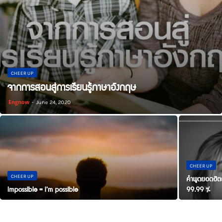
CHEER UP
จากการสอนสู่การเรียนรู้ภาษาอังกฤษ
Engnow
-
June 24, 2020
CHEER UP
คำพูดยอดฮิตติ
CHEER UP
impossible = i’m possible
99.99 %