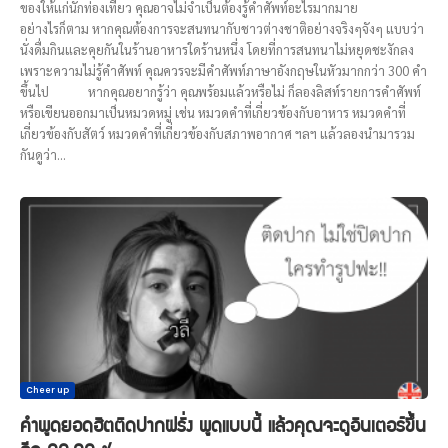
ของให้แก่นักท่องเที่ยว คุณอาจไม่จำเป็นต้องรู้คำศัพท์อะไรมากมาย
อย่างไรก็ตาม หากคุณต้องการจะสนทนากับชาวต่างชาติอย่างจริงๆจังๆ แบบว่า
นั่งดื่มกินและคุยกันในร้านอาหารใดร้านหนึ่ง โดยที่การสนทนาไม่หยุดชะงักลง
เพราะความไม่รู้คำศัพท์ คุณควรจะมีคำศัพท์ภาษาอังกฤษในหัวมากกว่า 300 คำ
ขึ้นไป หากคุณอยากรู้ว่า คุณพร้อมแล้วหรือไม่ ก็ลองลิสท์รายการคำศัพท์
หรือเขียนออกมาเป็นหมวดหมู่ เช่น หมวดคำที่เกี่ยวข้องกับอาหาร หมวดคำที่
เกี่ยวข้องกับสัตว์ หมวดคำที่เกี่ยวข้องกับสภาพอากาศ ฯลฯ แล้วลองนำมารวม
กันดูว่า...
Cheer up
คำพูดยอดฮิตติดปากฝรั่ง พูดแบบนี้ แล้วคุณจะดูอินเตอร์ขึ้น