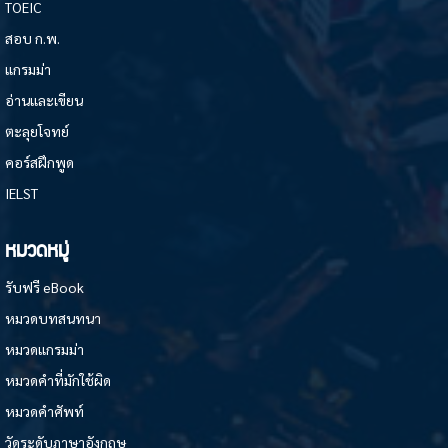
TOEIC
สอบ ก.พ.
แกรมม่า
อ่านและเขียน
ตะลุยโจทย์
คอร์สฝึกพูด
IELST
หมวดหมู่
รับฟรี eBook
หมวดบทสนทนา
หมวดแกรมม่า
หมวดคำที่มักใช้ผิด
หมวดคำศัพท์
วัดระดับภาษาอังกฤษ