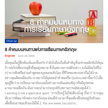
Cheer up
8 คำคมบนหนทางแห่งการเรียนภาษาอังกฤษ
Engnow
-
June 22, 2020
เมื่อคุณเริ่มรู้สึกท้อแท้และสิ้นหวัง กำลังใจถือเป็นสิ่งสำคัญที่จะช่วยผลักดันให้คุณ
ก้าวต่อไปเพื่อบรรลุสิ่งที่คุณมุ่งหมาย ซึ่งในสถานการณ์ดังกล่าว คงไม่มีอะไรดีไป
กว่าการฟังฟรืออ่านคำพูดของบุคคลระดับโลก ที่ชีวิตของพวกเขาก็ไม่ได้ง่าย
อย่างคุณคิดเหมือนกัน เราอยากให้คุณจดจำคำคมหรือ Quotes เหล่านี้เอาไว้ เมื่อ
คุณรู้สึกว่าการเรียนภาษาอังกฤษนั้นช่างยากเย็นแสนเข็ญ หรือมีอุปสรรค
มากมายเหลือเกิน มันอาจจะนำมาประยุกต์กับสถานการณ์ของคุณได้ 1.
Learning is not a spectator sport. "การเรียนรู้ ไม่ใช่เพียงนั่งดู (กีฬา)" หากคุณ
ต้องการพัฒนาทักษะภาษาอังกฤษ ย่อมมีช่วงเวลาที่คุณต้องฝึกฝนอยู่กับตัวเอง
เพื่อที่จะเอาชนะตัวเองให้ได้ 2. You are never too old to...