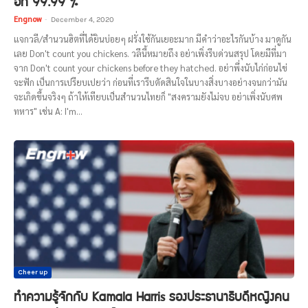
อีก 99.99 %
Engnow
-
December 4, 2020
แจกวลี/สำนวนฮิตที่ได้ยินบ่อยๆ ฝรั่งใช้กันเยอะมาก มีคำว่าอะไรกันบ้าง มาดูกัน
เลย Don't count you chickens. วลีนี้หมายถึง อย่าเพิ่งรีบด่วนสรุป โดยมีที่มา
จาก Don't count your chickens before they hatched. อย่าพึ่งนับไก่ก่อนไข่
จะฟัก เป็นการเปรียบเปยว่า ก่อนที่เรารีบตัดสินใจในบางสิ่งบางอย่างจนกว่ามัน
จะเกิดขึ้นจริงๆ ถ้าให้เทียบเป็นสำนวนไทยก็ "สงครามยังไม่จบ อย่าเพิ่งนับศพ
ทหาร" เช่น A: I'm...
Cheer up
ทำความรู้จักกับ Kamala Harris รองประธานาธิบดีหญิงคน