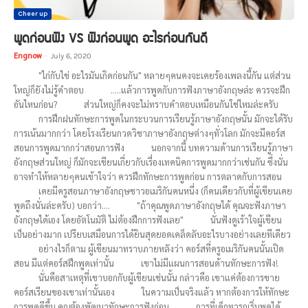
Cheer up
พูดก่อนฟัง VS ฟังก่อนพูด อะไรก่อนกันดี
Engnow
-
July 6, 2020
"ไก่กับไข่ อะไรมันเกิดก่อนกัน" หลายๆคนคงจะเคยร้องเพลงนี้กัน แต่ส่วน
ใหญ่ก็ยังไม่รู้คำตอบ …..แล้วการพูดกับการฟังภาษาอังกฤษล่ะ ควรจะฝึก
อันไหนก่อน? ส่วนใหญ่ก็คงจะไม่ทราบคำตอบเหมือนกันใช่ไหมล่ะครับ
การฝึกฝนทักษะการพูดในกระบวนการเรียนรู้ภาษาอังกฤษนั้น มักจะได้รับ
การเน้นมากกว่า โดยโรงเรียนกวดวิชาภาษาอังกฤษต่างๆทั่วโลก มักจะมีคอร์ส
สอนการพูดมากกว่าสอนการฟัง นอกจากนี้ บทความด้านการเรียนรู้ภาษา
อังกฤษส่วนใหญ่ ก็มักจะเขียนเกี่ยวกับเรื่องเทคนิคการพูดมากกว่าเช่นกัน ซึ่งนั่น
อาจทำให้หลายๆคนเข้าใจว่า ควรฝึกทักษะการพูดก่อน การตลาดกับการสอน
เคยมีครูสอนภาษาอังกฤษชาวอเมริกันคนหนึ่ง (ก็คนเดียวกับที่ผู้เขียนเคย
พูดถึงนั่นล่ะครับ) บอกว่า…. "ถ้าคุณพูดภาษาอังกฤษได้ คุณจะฟังภาษา
อังกฤษได้เอง โดยอัตโนมัติ ไม่ต้องฝึกการฟังเลย" นั่นฟังดูเร้าใจผู้เขียน
เป็นอย่างมาก เปรียบเสมือนการได้ยินสุดยอดเคล็ดลับอะไรบางอย่างเลยทีเดียว
อย่างไรก็ตาม ผู้เขียนมาทราบภายหลังว่า คอร์สที่ครูอเมริกันคนนั้นเปิด
สอน มีแต่คอร์สฝึกพูดเท่านั้น เขาไม่มีแผนการสอนด้านทักษะการฟัง!
นั่นคือสาเหตุที่เขาบอกกับผู้เขียนเช่นนั้น กล่าวคือ เขาแค่ต้องการขาย
คอร์สเรียนของเขาเท่านั้นเอง ในความเป็นจริงแล้ว หากต้องการให้ทักษะ
การพูดดีขึ้น คุณต้องพัฒนาทักษะการฟังก่อน การที่เด็กทารกเริ่มพูดได้