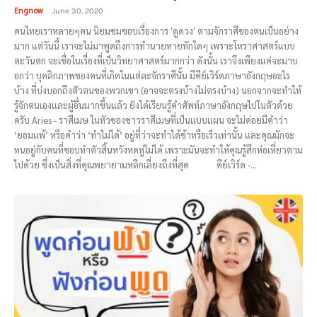
Engnow
-
June 30, 2020
คนไทยเราหลายๆคน นิยมชมชอบเรื่องการ 'ดูดวง' ตามจักราศีของตนเป็นอย่าง
มาก แต่วันนี้ เราจะไม่มาพูดถึงการทำนายทายทักใดๆ เพราะโหราศาสตร์แบบ
ตะวันตก จะเชื่อในเรื่องที่เป็นวิทยาศาสตร์มากกว่า ดังนั้น เราจึงเพียงแค่จะมาบ
อกว่า บุคลิกภาพของคนที่เกิดในแต่ละจักราศีนั้น มีคีย์เวิร์ดภาษาอังกฤษอะไร
บ้าง ที่บ่งบอกถึงตัวตนของพวกเขา (อาจจะตรงบ้างไม่ตรงบ้าง) นอกจากจะทำให้
รู้จักตนเองและผู้อื่นมากขึ้นแล้ว ยังได้เรียนรู้คำศัพท์ภาษาอังกฤษไปในตัวด้วย
ครับ Aries - ราศีเมษ ในหัวของชาวราศีเมษที่เป็นแบบแผน จะไม่ค่อยมีคำว่า
‘ยอมแพ้’ หรือคำว่า ‘ทำไม่ได้’ อยู่ที่ว่าจะทำได้ช้าหรือเร็วเท่านั้น และคุณมักจะ
ทนอยู่กับคนที่ชอบทำตัวสิ้นหวังหดหู่ไม่ได้ เพราะมันจะทำให้คุณรู้สึกห่อเหี่ยวตาม
ไปด้วย ซึ่งเป็นสิ่งที่คุณพยายามหลีกเลี่ยงถึงที่สุด คีย์เวิร์ด -...