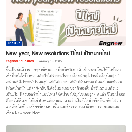
Cheer up
New year, New resolutions ปีใหม่ เป้าหมายใหม่
Engnow Education
-
January 18, 2022
ขึ้นปีใหม่แล้ว หลายๆคนก็คงอยากที่จะรีเซตและตั้งเป้าหมายใหม่ให้กับตัวเอง
เพื่อที่จะได้สร้างความสำเร็จไม่ว่าจะเป็นจากเรื่องเล็กๆ ไปจนถึงเรื่องใหญ่ๆ ก็
เหมือนที่ตั้งใจจะทำในทุกๆปี แต่ก็ไม่เคยทำได้สักทีนั่นแหละ ปีใหม่นี้ บอกตัวเอง
ให้ลดน้ำหนัก แต่ตาชั่งกลับตีเด้งขึ้นมาเฉย บอกตัวเองดื่มน้ำวันละ 8 แก้วนะ
เอ้า... ไม่มีใครบอกว่าน้ำแบบไหน ก็ซัดน้ำชาไข่มุกไปเลยจุกๆ 8 แก้ว ปีใหม่นี้ บอก
ตัวเองให้ลืมเขาได้แล้ว! แต่แค่แกทักมาถามว่าเป็นยังไงบ้างก็พร้อมกลับไปหา
เลยค้าบไอต้าว เอ้อออก็เป็นแบบนี้ไง เลยต้องรวบรวมวิธีจัดการวางแผนและ
เขียน New year, New...