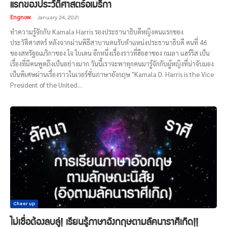
แรกของประวัติศาสตร์อเมริกา
Engnow
-
January 24, 2021
ทำความรู้จักกับ Kamala Harris รองประธานาธิบดีหญิงคนแรกของ
ประวัติศาสตร์ หลังจากผ่านพิธีสาบานตนรับตำแหน่งประธานาธิบดี คนที่ 46
ของสหรัฐอเมริกาของ โจ ไบเดน อีกหนึ่งเรื่องราวที่ฮือฮาของ กมลา แฮร์ริส เป็น
เรื่องที่มีคนพูดถึงเป็นอย่างมาก วันนี้เราจะพาทุกคนมารู้จักกับผู้หญิงที่น่าจับมอง
เป็นพิเศษผ่านเรื่องราวในเวอร์ชั่นภาษาอังกฤษ "Kamala D. Harris is the Vice
President of the United...
Cheer up
ไม่เชื่อต้องลบลู่! เรียนรู้ภาษาอังกฤษตามลัคนาราศีเกิด!!