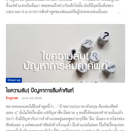
ตั้งแต่คำแรกเป็นต้นมา ตลอดจนถึงช่วงวัยเด็กโตนั้น มันก็มีจุดเริ่มต้นของ
กระบวนการ มาจากการฟังคำพูดของพ่อแม่หรือผู้ปกครองก่อนนั่นเอง ...
Cheer up
ไขความลับ! ปัญหาการลืมคำศัพท์
Engnow
-
June 24, 2020
หลายคนคงเคยได้ยินคำพูดที่ว่า…. "ถ้าอยากเก่งภาษาอังกฤษ ต้องท่องศัพท์
เยอะ ๆ" นั่นไม่ใช่เรื่องผิด แต่ปัญหาคือ มีหลาย ๆ คนที่ได้ทดลองทำตามนั้นแล้ว
บ่นว่า ยังมีปัญหากับการจำคำแปลอยู่เลยพูดง่ายๆก็คือ 'ลืม' นั่นเอง หากใครท่อง
ศัพท์เยอะ ๆ แต่พอเจอคำศัพท์เข้าจริงๆแล้ว นึกคำแปลไม่ออก ก็ไม่ใช่เรื่องแปลก
เพราะนี่เป็นปัญหาของคนทั่วไป ที่ยังแยกไม่ออกว่า 'การท่อง' กับ 'การจำ' นั้น เรา