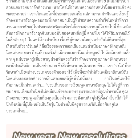
ชาวอเมริกัน จนได้รับเลือกให้เป็นผู้ว่าการรัฐแคลิฟอเนียร์อีกด้วย (แถมมีภรรยา
สวยและรวยมากอีกต่างหาก) หากใครได้อ่านบทความก่อนหน้านี้ของเราแล้ว คง
พอจะทราบว่า เขาเกิดและโตที่ประเทศออสเตรีย แต่สามารถฝ่าฟันและเรียนรู้
ทักษะภาษาอังกฤษ จนกระทั่งกลายมาเป็นผู้ที่ประสบความสำเร็จในหน้าที่การ
งานและอาศัยอยู่ในประเทศสหรัฐอเมริกาได้อย่างน่าภาคภูมิใจ ต่อไปนี้ คือ เคล็ด
ลับการฝึกภาษาอังกฤษในแบบฉบับของคนเหล็กผู้นี้ ตามที่เขาได้ให้สัมภาษณ์ไว้
ในสื่อต่างๆ 1. ไม่แคร์เรื่องสำเนียง เรื่องที่ผู้คนส่วนใหญ่จดจำกันได้ดีมากที่สุด
เกี่ยวกับตัวอาร์โนลด์ ก็คือเรื่องของการออกเสียงและสำเนียงภาษาอังกฤษอัน
โดดเด่นของเขา ถึงแม้บางครั้งสำเนียงของอาร์โนลด์จะถูกนำไปล้อเลียนตามสื่อ
ต่างๆ แต่บรรดาผู้เชี่ยวชาญต่างเห็นตรงกันว่า ทักษะการพูดภาษาอังกฤษของ
เขามีประสิทธิภาพเป็นอย่างมาก ซึ่งสิ่งที่หลายคนไม่ทราบ คือ …. เขา 'จงใจ' ที่จะ
รักษาสำเนียงต่างประเทศของตัวเองเอาไว้ เพื่อที่จะทำให้ตัวเองมีเอกลักษณ์อัน
โดดเด่นและแตกต่างจากนักแสดงฮอลลีวู้ดทั่วไปนั่นเอง อาร์โนลด์เคยให้
สัมภาษณ์ในทำนองว่า…. "ประเด็นของการเรียนพูดภาษาอังกฤษ ไม่ได้อยู่ที่การ
พยายามเลียนสำเนียงให้เหมือนเจ้าของภาษา เพราะเวลาที่คุณทำเช่นนั้น คุณ
มักจะพยายามพูดเน้นเสียงสูงเสียงต่ำ จนกระทั่งคนฟังๆไม่รู้เรื่อง" เรื่องนี้ทำให้
นึกถึงสมัยที่ผู้เขียนยังเป็นวัยรุ่น ในช่วงนั้นมีครูชาวอเมริกันที่อาศัยอยู่ใน
ประเทศไทย...