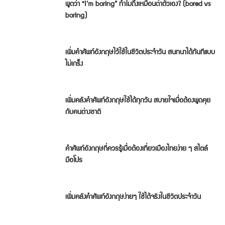
พูดว่า “I’m boring” ทำไมถึงเหมือนด่าตัวเอง? (bored vs
boring)
เพิ่มคำศัพท์อังกฤษไว้ใช้ในชีวิตประจำวัน สนทนาได้ทันทีแบบ
ไม่เกร็ง
เพิ่มคลังคำศัพท์อังกฤษใช้ได้ทุกวัน สบายใจเมื่อต้องพูดคุย
กับคนต่างชาติ
คำศัพท์อังกฤษที่ควรรู้เมื่อต้องเที่ยวเมืองไทยง่าย ๆ สไตล์
มือโปร
เพิ่มคลังคำศัพท์อังกฤษง่ายๆ ใช้ได้จริงในชีวิตประจำวัน