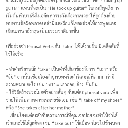
5. ลืมใช้รูปแบบถูกต้องของ phrasal verb เช่น “He is taking up
guitar” แทนที่จะเป็น “He took up guitar” ในกรณีพูดถึงการ
เริ่มต้นทำบางสิ่งในอดีต ควรระวังเรื่องกาลเวลาให้ถูกต้องด้วย
ทบทวนข้อผิดพลาดเหล่านี้และฝึกแก้ไขจะช่วยให้การพูดและ
เขียนภาษาอังกฤษเป็นธรรมชาติมากขึ้น
เพื่อช่วยจำ Phrasal Verbs กับ ‘take’ ให้ได้ง่ายขึ้น มีเคล็ดลับที่
ใช้ได้จริง:
– จำคำกริยาหลัก ‘take’ เป็นคำที่เกี่ยวข้องกับการ “เอา” หรือ
“จับ” จากนั้นเชื่อมโยงคำบุพบทหรือคำวิเศษณ์ที่ตามมาว่ามี
ความหมายอะไร เช่น ‘off’ = เอาออก, ล้าง, ขึ้นบิน
– ใช้วิธีสร้างประโยคตัวอย่างสั้นๆ กับแต่ละ phrasal verb เพื่อ
ช่วยให้เห็นภาพความหมายชัดเจน เช่น “I take off my shoes”
หรือ “She takes after her mother”
– เชื่อมโยงแต่ละคำกับสถานการณ์ที่คุณเจอบ่อย จะทำให้จำได้
เร็วและใช้ได้ถูกต้อง เช่น “take out” ใช้เมื่อพาใครไปข้างนอก