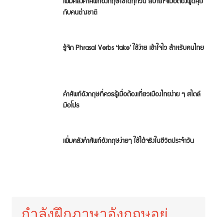
เพิ่มคลังคำศัพท์อังกฤษใช้ได้ทุกวัน สบายใจเมื่อต้องพูดคุย
กับคนต่างชาติ
รู้จัก Phrasal Verbs ‘take’ ใช้ง่าย เข้าใจไว สำหรับคนไทย
คำศัพท์อังกฤษที่ควรรู้เมื่อต้องเที่ยวเมืองไทยง่าย ๆ สไตล์
มือโปร
เพิ่มคลังคำศัพท์อังกฤษง่ายๆ ใช้ได้จริงในชีวิตประจำวัน
กำลังฝึกภาษาอังกฤษอยู่