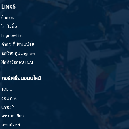
LINKS
กิจกรรม
โปรโมชั่น
Engnow Live !
คำถามที่มักพบบ่อย
นักเรียนทุน Engnow
ฝึกทำข้อสอบ TGAT
คอร์สเรียนออนไลน์
TOEIC
สอบ ก.พ.
แกรมม่า
อ่านและเขียน
ตะลุยโจทย์