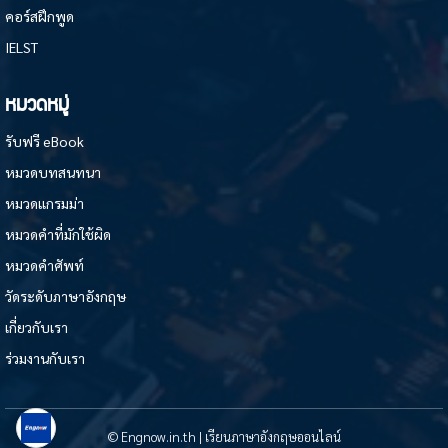
คอร์สฝึกพูด
IELST
หมวดหมู่
รับฟรี eBook
หมวดบทสนทนา
หมวดแกรมม่า
หมวดคำที่มักใช้ผิด
หมวดคำศัพท์
วัดระดับภาษาอังกฤษ
เกี่ยวกับเรา
ร่วมงานกับเรา
© Engnow.in.th | เรียนภาษาอังกฤษออนไลน์