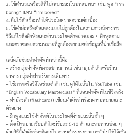
3. ใช้สำนวนหรือวลีที่ไม่เหมาะสมในบทสนทนา เช่น พูด “I’m
boring” แทน “I’m bored”
4. ลืมใช้คำเชื่อมทำให้ประโยคขาดความต่อเนื่อง
5. ใช้คำย่อหรือคำแสลงแบบไม่ถูกต้องในสถานการณ์ทางการ
วิธีแก้ไขคือฝึกฟังและอ่านประโยคตัวอย่างเยอะ ๆ ฝึกพูดตาม
และตรวจสอบความหมายที่ถูกต้องจากแหล่งข้อมูลที่น่าเชื่อถือ
เคล็ดลับช่วยจำคำศัพท์เหล่านี้คือ
– สร้างกลุ่มคำศัพท์ตามสถานการณ์ เช่น กลุ่มคำสำหรับร้าน
อาหาร กลุ่มคำสำหรับการเดินทาง
– ใช้ภาพหรือวิดีโอช่วยจำคำ เช่น ดูวิดีโอสั้นใน YouTube เช่น
“English Vocabulary Masterclass” ที่สอนคำศัพท์ในชีวิตจริง
– ทำบัตรคำ (flashcards) เขียนคำศัพท์พร้อมความหมายและ
ตัวอย่าง
– ฝึกพูดและใช้คำศัพท์ในประโยคที่ง่ายและสั้นซ้ำ ๆ
– ตั้งเป้าหมายเรียนคำใหม่วันละ 5-10 คำ และทบทวนบ่อย ๆ
ด้วยวิธีนี้คำศัพท์จะติดอยู่ในความจำระยะยาวและนำไปใช้ได้จริง