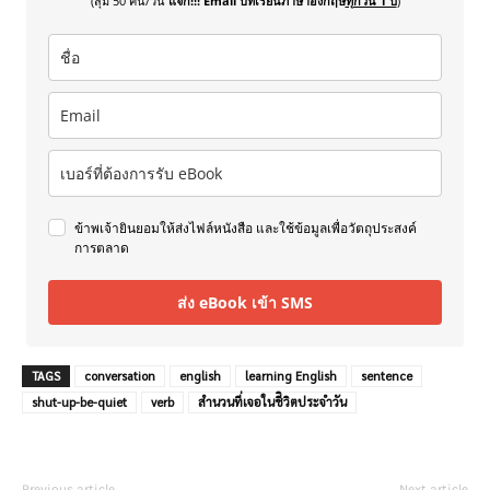
(สุ่ม 50 คน/วัน
แจก!!! Email บทเรียนภาษาอังกฤษ
ทุกวัน 1 ปี
)
ข้าพเจ้ายินยอมให้ส่งไฟล์หนังสือ และใช้ข้อมูลเพื่อวัตถุประสงค์
การตลาด
ส่ง eBook เข้า SMS
TAGS
conversation
english
learning English
sentence
shut-up-be-quiet
verb
สำนวนที่เจอในชีิวิตประจำวัน
Previous article
Next article