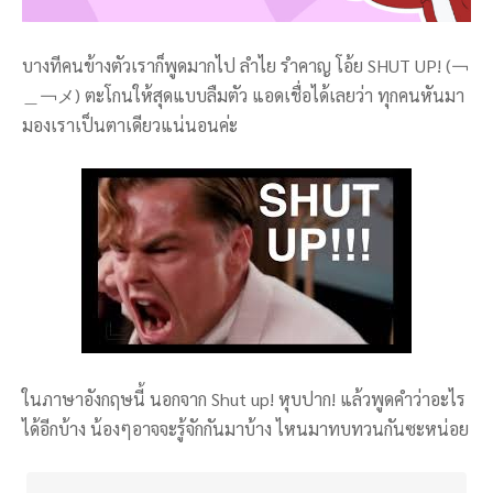
บางทีคนข้างตัวเราก็พูดมากไป ลำไย รำคาญ โอ้ย SHUT UP! (￢
＿￢メ) ตะโกนให้สุดแบบลืมตัว แอดเชื่อได้เลยว่า ทุกคนหันมา
มองเราเป็นตาเดียวแน่นอนค่ะ
ในภาษาอังกฤษนี้ นอกจาก Shut up! หุบปาก! แล้วพูดคำว่าอะไร
ได้อีกบ้าง น้องๆอาจจะรู้จักกันมาบ้าง ไหนมาทบทวนกันซะหน่อย