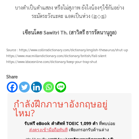
บางคำเป็นคำแสลง หรือไม่สุภาพ ยังไงน้องๆใช้กันอย่าง
ระมัดระวังนะคะ แอดเป็นห่วง (≧◇≦)
เขียนโดย Sawitri Th. (สาวิตรี ธารรัตนานุกูล)
Source : https://www.collinsdictionary.com/dictionary/english-thesaurus/shut-up
https://www.macmillandictionary.com/dictionary/british/fall-silent
https://www.ldoceonline.com/dictionary/keep-your-trap-shut
Share
กำลังฝึกภาษาอังกฤษอยู่
ไหม?
รับฟรี eBook คำศัพท์ TOEIC 1,099 คำ
ที่พบบ่อย
ส่งตรงเข้ามือถือทันที
เพียงกรอกรับด้านล่าง