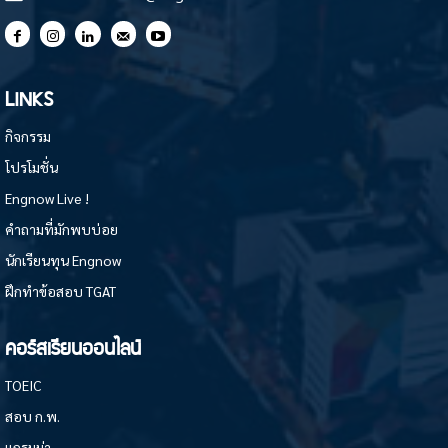
LINKS
กิจกรรม
โปรโมชั่น
Engnow Live !
คำถามที่มักพบบ่อย
นักเรียนทุน Engnow
ฝึกทำข้อสอบ TGAT
คอร์สเรียนออนไลน์
TOEIC
สอบ ก.พ.
แกรมม่า