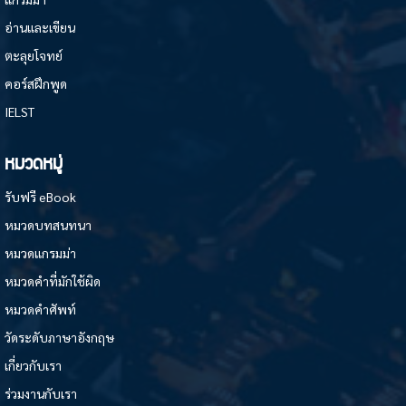
อ่านและเขียน
ตะลุยโจทย์
คอร์สฝึกพูด
IELST
หมวดหมู่
รับฟรี eBook
หมวดบทสนทนา
หมวดแกรมม่า
หมวดคำที่มักใช้ผิด
หมวดคำศัพท์
วัดระดับภาษาอังกฤษ
เกี่ยวกับเรา
ร่วมงานกับเรา