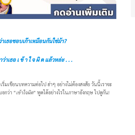
่าเธอชอบเก๊าเหมือนกันใช่ม้า?
าว่าเธอ เ ข้ า ใ จ ผิ ด แล้วหล่ะ . . .
ริ่มเขียนบทความต่อไป ฮ่าๆ อย่างไม่ต้องสงสัย วันนี้เราจะ
ะบอกว่า “
เข้าใจผิด
” พูดได้อย่างไรในภาษาอังกฤษ ไปดูกัน!