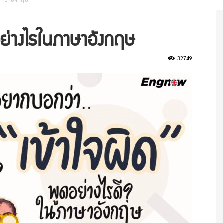
อย่างไรในภาษาอังกฤษ
32749