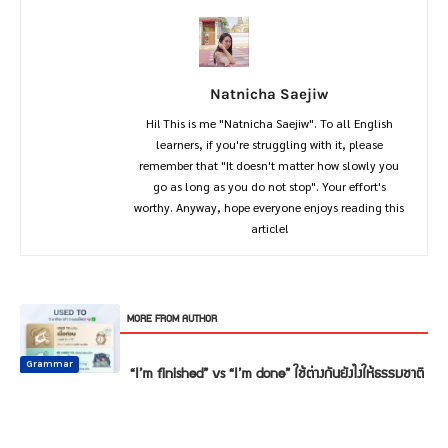
Natnicha Saejiw
Hi! This is me "Natnicha Saejiw". To all English
learners, if you're struggling with it, please
remember that "It doesn't matter how slowly you
go as long as you do not stop". Your effort's
worthy. Anyway, hope everyone enjoys reading this
article!
RELATED ARTICLES
MORE FROM AUTHOR
Common
Common
Common
Conversation
Mistake
Mistake
Mistake
Conversation
Grammar
“I’m finished” vs “I’m done” ใช้ต่างกันยังไงให้ธรรมชาติ