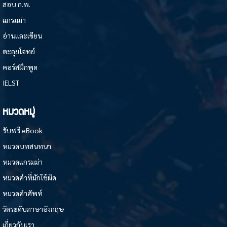
สอบ ก.พ.
แกรมม่า
อ่านและเขียน
ตะลุยโจทย์
คอร์สฝึกพูด
IELST
หมวดหมู่
รับฟรี eBook
หมวดบทสนทนา
หมวดแกรมม่า
หมวดคำที่มักใช้ผิด
หมวดคำศัพท์
วัดระดับภาษาอังกฤษ
เกี่ยวกับเรา