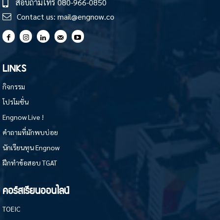
สอบถามโทร
080-966-0850
Contact us:
mail@engnow.co
LINKS
กิจกรรม
โปรโมชั่น
Engnow Live !
คำถามที่มักพบบ่อย
นักเรียนทุน Engnow
ฝึกทำข้อสอบ TGAT
คอร์สเรียนออนไลน์
TOEIC