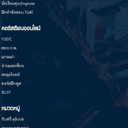
นักเรียนทุน Engnow
ฝึกทำข้อสอบ TGAT
คอร์สเรียนออนไลน์
TOEIC
สอบ ก.พ.
แกรมม่า
อ่านและเขียน
ตะลุยโจทย์
คอร์สฝึกพูด
IELST
หมวดหมู่
รับฟรี eBook
หมวดบทสนทนา