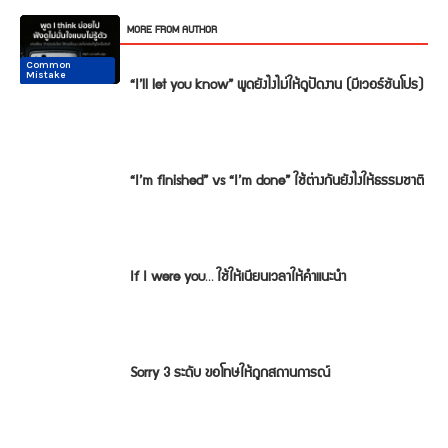
RELATED ARTICLES
MORE FROM AUTHOR
Common
Common
Conversation
Conversation
Conversation
Conversation
Mistake
Mistake
“I’ll let you know” พูดยังไงไม่ให้ดูปัดงาน (มีเวอร์ชันโปร)
“I’m finished” vs “I’m done” ใช้ต่างกันยังไงให้ธรรมชาติ
If I were you… ใช้ให้เนียนเวลาให้คำแนะนำ
Sorry 3 ระดับ ขอโทษให้ถูกสถานการณ์