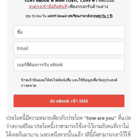
รับฟรี eBook คำศัพท์ TOEIC 1,099 คำ
ที่พบบ่อย
ส่งตรงเข้ามือถือทันที
เพียงกรอกรับด้านล่าง
(สุ่ม 50 คน/วัน
แจก!!! Email บทเรียนภาษาอังกฤษ
ทุกวัน 1 ปี
)
ข้าพเจ้ายินยอมให้ส่งไฟล์หนังสือ และใช้ข้อมูลเพื่อวัตถุประสงค์
การตลาด
ส่ง eBook เข้า SMS
ประโยคนี้มีความหมายเดียวกับประโยค “
how are you
” ที่แปล
ว่า
สบายดีไหม
ประโยคนี้เราสามารถใช้เอาไว้ถามกับคนที่เราไม่
ได้เจอกันมานาน นอกเหนือจากนั้นแล้ว วลีนี้ยังสามารถเอาไว้ใช้