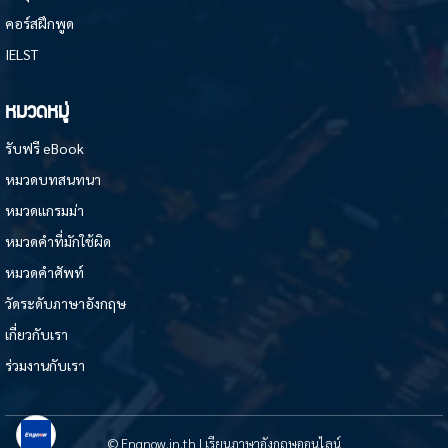
คอร์สฝึกพูด
IELST
หมวดหมู่
รับฟรี eBook
หมวดบทสนทนา
หมวดแกรมม่า
หมวดคำที่มักใช้ผิด
หมวดคำศัพท์
วัดระดับภาษาอังกฤษ
เกี่ยวกับเรา
ร่วมงานกับเรา
© Engnow.in.th | เรียนภาษาอังกฤษออนไลน์