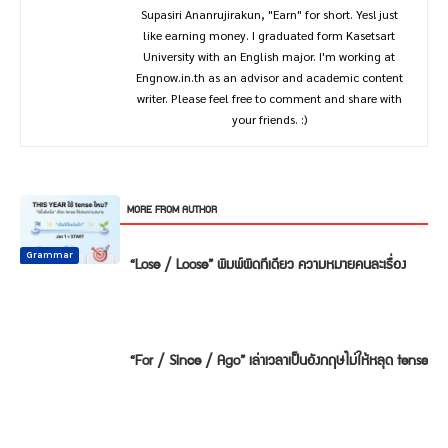
Supasiri Ananrujirakun, "Earn" for short. Yes! just
like earning money. I graduated form Kasetsart
University with an English major. I'm working at
Engnow.in.th as an advisor and academic content
writer. Please feel free to comment and share with
your friends. :)
RELATED ARTICLES
MORE FROM AUTHOR
Common
Common
Common
Mistake
Mistake
Mistake
Conversation
Grammar
Grammar
“Lose / Loose” พิมพ์ผิดทีเดียว ความหมายคนละเรื่อง
“For / Since / Ago” เล่าเวลาเป็นอังกฤษไม่ให้หลุด tense