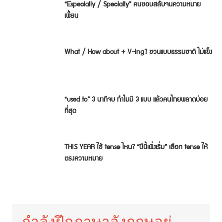
“Especially / Specially” คนชอบสลับจนความหมาย
เพี้ยน
What / How about + V-ing? ชวนแบบธรรมชาติ ไม่แข็ง
“used to” 3 นาทีจบ ทำไมมี 3 แบบ แล้วคนไทยพลาดบ่อย
ที่สุด
THIS YEAR ใช้ tense ไหน? “ปีนี้เพิ่งเริ่ม” เลือก tense ให้
ตรงความหมาย
กำลังฝึกภาษาอังกฤษอยู่