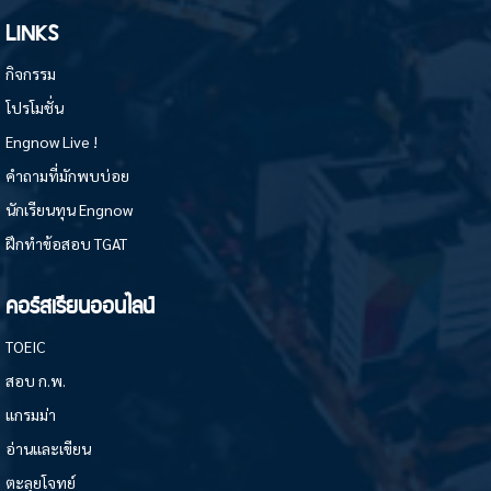
LINKS
กิจกรรม
โปรโมชั่น
Engnow Live !
คำถามที่มักพบบ่อย
นักเรียนทุน Engnow
ฝึกทำข้อสอบ TGAT
คอร์สเรียนออนไลน์
TOEIC
สอบ ก.พ.
แกรมม่า
อ่านและเขียน
ตะลุยโจทย์