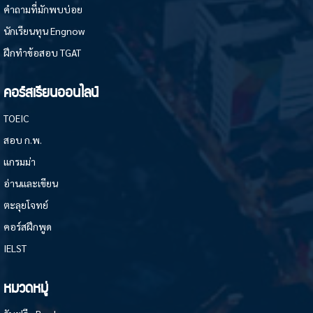
คำถามที่มักพบบ่อย
นักเรียนทุน Engnow
ฝึกทำข้อสอบ TGAT
คอร์สเรียนออนไลน์
TOEIC
สอบ ก.พ.
แกรมม่า
อ่านและเขียน
ตะลุยโจทย์
คอร์สฝึกพูด
IELST
หมวดหมู่