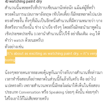
4) watching paint dry
สำนวนนี้แหละครับที่ปราบเซียนมานักต่อนัก แม้แต่ผู้ที่คร่ำ
หวอดในการแปลภาษาอังกฤษ (ซับไตเติ้ล) ก็มักจะพลาดไปแปล
ตรงตัวซะงั้น ทั้งๆที่มันเป็นอีกหนึ่งสำนวนที่มีความหมายว่า บาง
สิ่งหรือบางเรื่องนั้น ช่าง น่าเบื่อ จริงๆ โดยฝรั่งมักจะนำมาพูดใน
เชิงประชดประชัน (เวลานำสำนวนนี้ไปใช้ อย่าลืมเติม -ing ให้
คำว่า watch ด้วยนะครับ)
ตัวอย่างเช่น
It’s about as exciting as watching paint dry. = it’s very
boring
น้องๆหลายคนอาจจะเคยคุ้นหูกันมาบ้างกับบางสำนวนที่กล่าวมา
เวลาทำข้อสอบก็อย่าพลาดในส่วนนี้ก็แล้วกันครับ คือ อย่าไป
แปลตรงตัว เพราะสำนวนพวกนี้มักจะโผล่มาให้เห็นในข้อสอบ
ประเภท Conversation หรือ Speaking บ่อยๆ ดังนั้น ค่อยๆจำ
ใส่ใจเอาไว้ก็ไม่เสียหลายครับ