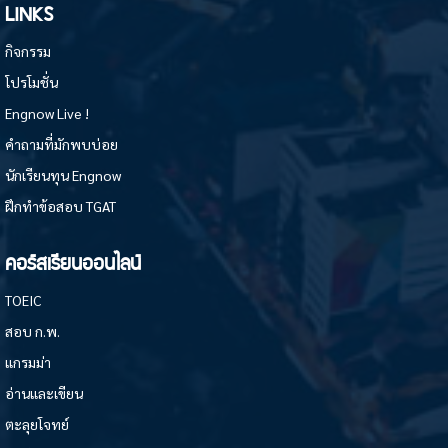
LINKS
กิจกรรม
โปรโมชั่น
Engnow Live !
คำถามที่มักพบบ่อย
นักเรียนทุน Engnow
ฝึกทำข้อสอบ TGAT
คอร์สเรียนออนไลน์
TOEIC
สอบ ก.พ.
แกรมม่า
อ่านและเขียน
ตะลุยโจทย์