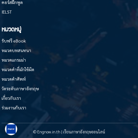
คอร์สฝึกพูด
IELST
หมวดหมู่
รับฟรี eBook
หมวดบทสนทนา
หมวดแกรมม่า
หมวดคำที่มักใช้ผิด
หมวดคำศัพท์
วัดระดับภาษาอังกฤษ
เกี่ยวกับเรา
ร่วมงานกับเรา
© Engnow.in.th | เรียนภาษาอังกฤษออนไลน์