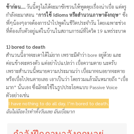
ช้าก่อน….
วันนี้ครูไม่ได้จะมาชักชวนให้พูดคุยเรื่องน่าเบื่อ แต่ครู
กำลังจะมาสอน “
การใช้ Idioms หรือสำนวนภาษาอังกฤษ
” ซึ่ง
พี่ๆน้องๆอาจต้องการนำไปพูดในชีวิตประจำวัน โดยเฉพาะช่วง
ที่ต้องเก็บตัวอยู่แต่ในบ้านในสถานการณ์ที่โควิด 19 แพร่ระบาด
1) bored to death
สำนวนนี้อาจจะเดาได้ไม่ยาก เพราะมีคำว่า bore อยู่ด้วย และ
ค่อนข้างจะตรงตัว แต่อย่าไปแปลว่า เบื่อความตาย นะครับ
เพราะสำนวนนี้หมายความประมาณว่า เบื่อมากจนอยากจะตาย
หรือเบื่อไปจนตายเลย เอาเป็นว่า โดยรวมแล้วมันหมายถึง “เบื่อ
มาก” นั่นเอง ซึ่งมักจะใช้ในรูปประโยคแบบ Passive Voice
ตัวอย่างเช่น
I have nothing to do all day. I’m bored to death.
ฉันไม่มีอะไรทำทั้งวันเลย ฉันเบื่อมาก
กำลังฝึกภาษาอังกฤษอยู่