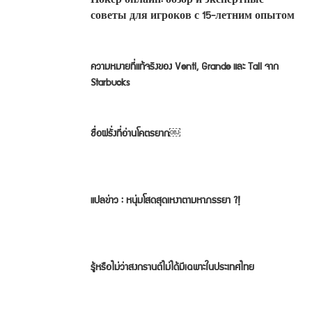
советы для игроков с 15-летним опытом
ความหมายที่แท้จริงของ Venti, Grande และ Tall จาก
Starbucks
ชื่อฝรั่งที่อ่านโคตรยาก￼
แปลข่าว : หนุ่มโสดสุดเหงาตามหาภรรยา ?!
รู้หรือไม่ว่าสงกรานต์ไม่ได้มีเฉพาะในประเทศไทย