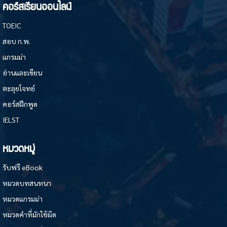
คอร์สเรียนออนไลน์
TOEIC
สอบ ก.พ.
แกรมม่า
อ่านและเขียน
ตะลุยโจทย์
คอร์สฝึกพูด
IELST
หมวดหมู่
รับฟรี eBook
หมวดบทสนทนา
หมวดแกรมม่า
หมวดคำที่มักใช้ผิด