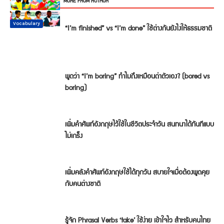
RELATED ARTICLES
MORE FROM AUTHOR
Conversation
Vocabulary
Vocabulary
Vocabulary
Vocabulary
Vocabulary
“I’m finished” vs “I’m done” ใช้ต่างกันยังไงให้ธรรมชาติ
พูดว่า “I’m boring” ทำไมถึงเหมือนด่าตัวเอง? (bored vs
boring)
เพิ่มคำศัพท์อังกฤษไว้ใช้ในชีวิตประจำวัน สนทนาได้ทันทีแบบ
ไม่เกร็ง
เพิ่มคลังคำศัพท์อังกฤษใช้ได้ทุกวัน สบายใจเมื่อต้องพูดคุย
กับคนต่างชาติ
รู้จัก Phrasal Verbs ‘take’ ใช้ง่าย เข้าใจไว สำหรับคนไทย