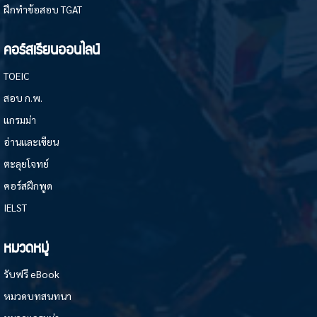
ฝึกทำข้อสอบ TGAT
คอร์สเรียนออนไลน์
TOEIC
สอบ ก.พ.
แกรมม่า
อ่านและเขียน
ตะลุยโจทย์
คอร์สฝึกพูด
IELST
หมวดหมู่
รับฟรี eBook
หมวดบทสนทนา