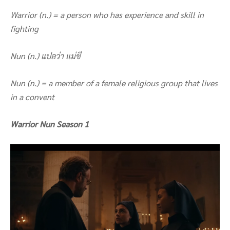
Warrior (n.) = a person who has experience and skill in
fighting
Nun (n.) แปลว่า แม่ชี
Nun (n.) = a member of a female religious group that lives
in a convent
Warrior Nun Season 1