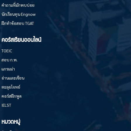
คำถามที่มักพบบ่อย
นักเรียนทุน Engnow
ฝึกทำข้อสอบ TGAT
คอร์สเรียนออนไลน์
TOEIC
สอบ ก.พ.
แกรมม่า
อ่านและเขียน
ตะลุยโจทย์
คอร์สฝึกพูด
IELST
หมวดหมู่