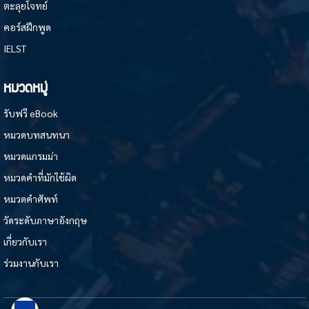
ตะลุยโจทย์
คอร์สฝึกพูด
IELST
หมวดหมู่
รับฟรี eBook
หมวดบทสนทนา
หมวดแกรมม่า
หมวดคำที่มักใช้ผิด
หมวดคำศัพท์
วัดระดับภาษาอังกฤษ
เกี่ยวกับเรา
ร่วมงานกับเรา