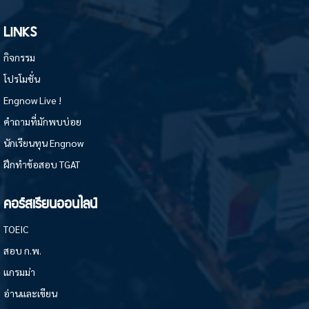
LINKS
กิจกรรม
โปรโมชั่น
Engnow Live !
คำถามที่มักพบบ่อย
นักเรียนทุน Engnow
ฝึกทำข้อสอบ TGAT
คอร์สเรียนออนไลน์
TOEIC
สอบ ก.พ.
แกรมม่า
อ่านและเขียน