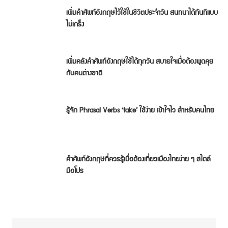
เพิ่มคำศัพท์อังกฤษไว้ใช้ในชีวิตประจำวัน สนทนาได้ทันทีแบบ
ไม่เกร็ง
เพิ่มคลังคำศัพท์อังกฤษใช้ได้ทุกวัน สบายใจเมื่อต้องพูดคุย
กับคนต่างชาติ
รู้จัก Phrasal Verbs ‘take’ ใช้ง่าย เข้าใจไว สำหรับคนไทย
คำศัพท์อังกฤษที่ควรรู้เมื่อต้องเที่ยวเมืองไทยง่าย ๆ สไตล์
มือโปร