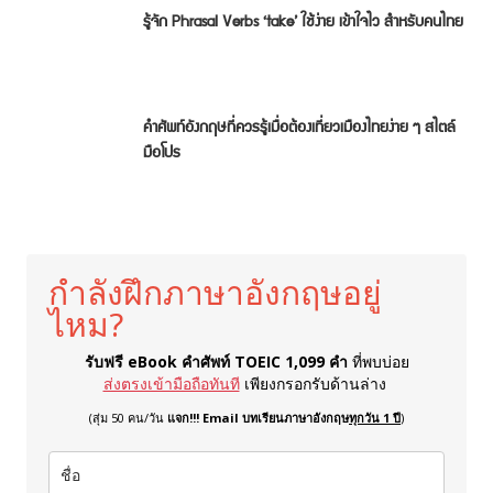
รู้จัก Phrasal Verbs ‘take’ ใช้ง่าย เข้าใจไว สำหรับคนไทย
คำศัพท์อังกฤษที่ควรรู้เมื่อต้องเที่ยวเมืองไทยง่าย ๆ สไตล์
มือโปร
กำลังฝึกภาษาอังกฤษอยู่
ไหม?
รับฟรี eBook คำศัพท์ TOEIC 1,099 คำ
ที่พบบ่อย
ส่งตรงเข้ามือถือทันที
เพียงกรอกรับด้านล่าง
(สุ่ม 50 คน/วัน
แจก!!! Email บทเรียนภาษาอังกฤษ
ทุกวัน 1 ปี
)