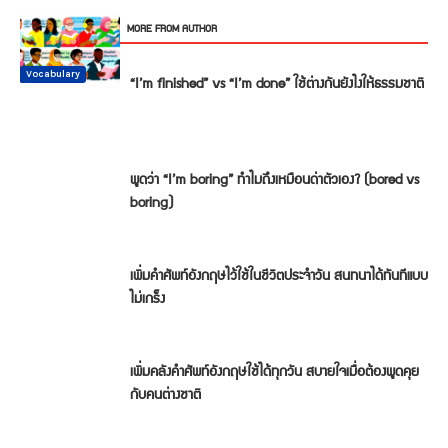
RELATED ARTICLES
MORE FROM AUTHOR
Conversation
Vocabulary
Vocabulary
Vocabulary
Vocabulary
Vocabulary
“I’m finished” vs “I’m done” ใช้ต่างกันยังไงให้ธรรมชาติ
พูดว่า “I’m boring” ทำไมถึงเหมือนด่าตัวเอง? (bored vs
boring)
เพิ่มคำศัพท์อังกฤษไว้ใช้ในชีวิตประจำวัน สนทนาได้ทันทีแบบ
ไม่เกร็ง
เพิ่มคลังคำศัพท์อังกฤษใช้ได้ทุกวัน สบายใจเมื่อต้องพูดคุย
กับคนต่างชาติ