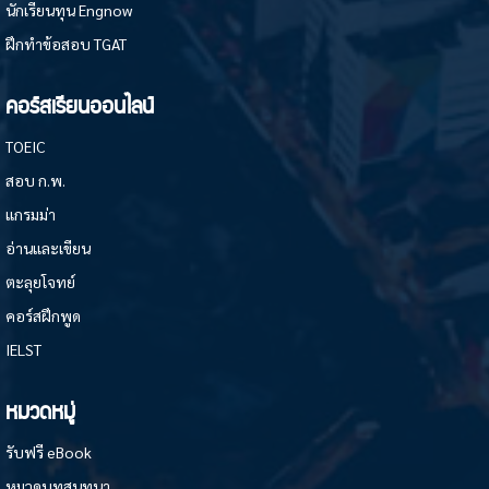
นักเรียนทุน Engnow
ฝึกทำข้อสอบ TGAT
คอร์สเรียนออนไลน์
TOEIC
สอบ ก.พ.
แกรมม่า
อ่านและเขียน
ตะลุยโจทย์
คอร์สฝึกพูด
IELST
หมวดหมู่
รับฟรี eBook
หมวดบทสนทนา