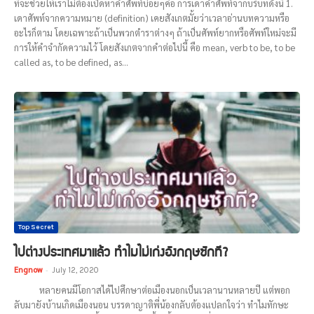
ที่จะช่วยให้เราไม่ต้องเปิดหาคำศัพท์บ่อยๆคือ การเดาคำศัพท์จากบริบทดังนี้ 1.
เดาศัพท์จากความหมาย (definition) เคยสังเกตมั้ยว่าเวลาอ่านบทความหรือ
อะไรก็ตาม โดยเฉพาะถ้าเป็นพวกตำราต่างๆ ถ้าเป็นศัพท์ยากหรือศัพท์ใหม่จะมี
การให้คำจำกัดความไว้ โดยสังเกตจากคำต่อไปนี้ คือ mean, verb to be, to be
called as, to be defined, as...
Top Secret
ไปต่างประเทศมาแล้ว ทำไมไม่เก่งอังกฤษซักที?
Engnow
-
July 12, 2020
หลายคนมีโอกาสได้ไปศึกษาต่อเมืองนอกเป็นเวลานานหลายปี แต่พอก
ลับมายังบ้านเกิดเมืองนอน บรรดาญาติพี่น้องกลับต้องแปลกใจว่า ทำไมทักษะ