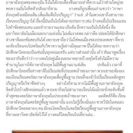
ภาษาอังกฤษของคนๆนั้น จึงไม่ได้กระเตื้องขึ้นมากเท่าที่ควร แม้ว่าส่วนใหญ่จะ
พกความมั่นใจติดตัวกลับมาก็ตาม บางคนก็ถูกเพื่อนเก่าแซวว่า "ภาษา
อังกฤษยังเหมือนเดิม เพิ่มเติมคือใบปริญญา" ว่าแต่...ทำไมพวกเขาถึงสามารถ
เรียนจบปริญญาได้ เรื่องนี้มันเป็นไปได้หลายประการ เช่น จ้างคนอื่นไปเรียนแทน
ไปทำข้อสอบแทน และทำรายงานแทน เป็นต้น อีกความเป็นไปได้หนึ่ง คือ
มหาวิทยาลัยในเมืองนอกบางแห่งนั้น ไม่เข้มงวดพอ กล่าวคือ ปล่อยให้นักศึกษา
ต่างชาติลอกข้อสอบกันได้ เพราะเขาถือว่าไม่ใช่พลเมืองของประเทศเขา ที่ควร
จะต้องเรียนจบไปพร้อมกับวิชาความรู้อย่างมีคุณภาพ นี่ไม่ได้หมายความว่า
นักศึกษาไทยจะเป็นเช่นนั้นทุกคนนะครับ แค่บางส่วนเท่านั้น เอ้า! หันมาพูดเรื่อง
ของเรากันดีกว่าว่า บางคนไปอยู่เมืองนอกมาหลายปี เหตุใดจึงยังไม่มีความ
ชำนาญในการใช้ภาษาอังกฤษ ไม่มีพื้นฐานมาแต่เดิม ปกติแล้ว เวลาที่
นักศึกษาไทยหรือต่างชาติไปเรียนต่อที่ประเทศเจ้าของภาษา พวกเขาจะต้องลง
ทะเบียนเรียนคอร์สภาษาอังกฤษเพื่อปูพื้นฐาน ก่อนที่จะเข้าไปเริ่มเรียนหลักสูตร
ปริญญาหรือวิชาชีพต่างๆ อย่างไรก็ตาม หากไม่มีพื้นฐานภาษาอังกฤษ
ติดตัวไปบ้างสักหน่อยแล้ว พวกเขาก็จะไม่สามารถเรียนได้แม้กระทั่งระดับชั้นที่
ต่ำสุดของคอร์สภาษาอังกฤษในประเทศเจ้าของภาษา ผลลัพธ์ก็คือ เรียน
ภาษาอังกฤษในคอร์สปูพื้นฐานเหล่านั้น แบบไม่รู้เรื่องนั่นเอง ขาดวินัยในตนเอง
นักศึกษาไทยหลายๆ คน มักจะโดดเรียนในคอร์สเรียนปูพื้นฐานภาษาอังกฤษ
ที่ทางมหาวิทยาลัยจัดไว้ให้ บางคนก็โดดเรียนไปเที่ยวเล่น...