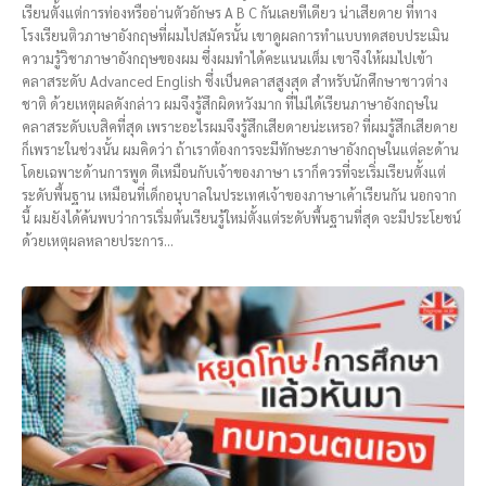
เรียนตั้งแต่การท่องหรืออ่านตัวอักษร A B C กันเลยทีเดียว น่าเสียดาย ที่ทาง
โรงเรียนติวภาษาอังกฤษที่ผมไปสมัครนั้น เขาดูผลการทำแบบทดสอบประเมิน
ความรู้วิชาภาษาอังกฤษของผม ซึ่งผมทำได้คะแนนเต็ม เขาจึงให้ผมไปเข้า
คลาสระดับ Advanced English ซึ่งเป็นคลาสสูงสุด สำหรับนักศึกษาชาวต่าง
ชาติ ด้วยเหตุผลดังกล่าว ผมจึงรู้สึกผิดหวังมาก ที่ไม่ได้เรียนภาษาอังกฤษใน
คลาสระดับเบสิคที่สุด เพราะอะไรผมจึงรู้สึกเสียดายน่ะเหรอ? ที่ผมรู้สึกเสียดาย
ก็เพราะในช่วงนั้น ผมคิดว่า ถ้าเราต้องการจะมีทักษะภาษาอังกฤษในแต่ละด้าน
โดยเฉพาะด้านการพูด ดีเหมือนกับเจ้าของภาษา เราก็ควรที่จะเริ่มเรียนตั้งแต่
ระดับพื้นฐาน เหมือนที่เด็กอนุบาลในประเทศเจ้าของภาษาเค้าเรียนกัน นอกจาก
นี้ ผมยังได้ค้นพบว่าการเริ่มต้นเรียนรู้ใหม่ตั้งแต่ระดับพื้นฐานที่สุด จะมีประโยชน์
ด้วยเหตุผลหลายประการ...