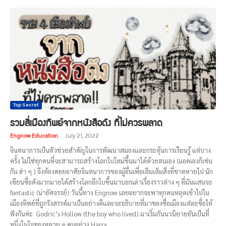
Top Secret
รวมสี่เมืองทิพย์จากหนังสือดัง ที่ไม่ควรพลาด
Engnow Education
-
July 21, 2022
จินตนาการเป็นตัวช่วยสำคัญในการพัฒนาสมองและกระตุ้นการเรียนรู้ แต่บาง
ครั้ง ไม่ใช่ทุกคนที่จะสามารถสร้างโลกใบใหม่ขึ้นมาได้ด้วยตนเอง (แอดเองก็เช่น
กัน ฮ่า ๆ ) จึงต้องคอยอาศัยจินตนาการของผู้อื่นเพื่อเติมเต็มสิ่งที่ขาดหายไป นัก
เขียนชื่อดังมากมายได้สร้างโลกอีกใบขึ้นมาบอกเล่าเรื่องราวต่าง ๆ ที่มันแสนจะ
fantastic (น่าอัศจรรย์) วันนี้ทาง Engnow เลยอยากจะพาทุกคนหลุดเข้าไปใน
เมืองทิพย์ที่ถูกรังสรรค์มาเป็นอย่างดีและจะอธิบายที่มาของชื่อเมืองแต่ละชื่อให้
ฟังกันค่ะ Godric’s Hollow (the boy who lived) มาเริ่มกันนวนิยายอันเป็นที่
หนึ่งในใจของหลาย ๆ คนอย่าง Harry...