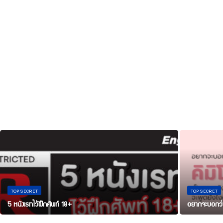
TOP SECRET
TOP SECRET
5 หนังเรทไว้ฝึกศัพท์ 18+
อยากจะบอกว่า 