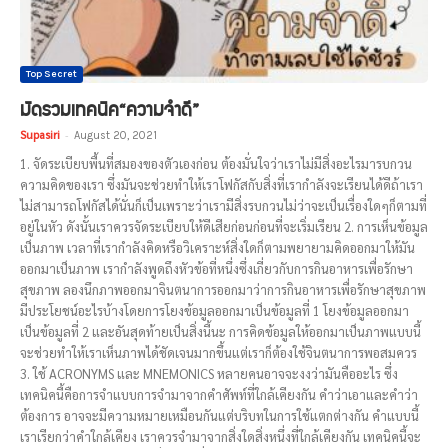
Top Secret
มัดรวมเทคนิค“ความจำดี”
Supasiri
-
August 20, 2021
1. จัดระเบียบพื้นที่สมองของตัวเองก่อน ต้องมั่นใจว่าเราไม่มีสิ่งอะไรมารบกวน
ความคิดของเรา ซึ่งมันจะช่วยทำให้เราโฟกัสกับสิ่งที่เรากำลังจะเรียนได้ดีถ้าเรา
ไม่สามารถโฟกัสได้นั่นก็เป็นเพราะว่าเรามีสิ่งรบกวนไม่ว่าจะเป็นเรื่องใดๆก็ตามที่
อยู่ในหัว ดังนั้นเราควรจัดระเบียบให้ดีเสียก่อนก่อนที่จะเริ่มเรียน 2. การเห็นข้อมูล
เป็นภาพ เวลาที่เรากำลังคิดหรือวิเคราะห์สิ่งใดก็ตามพยายามคิดออกมาให้มัน
ออกมาเป็นภาพ เรากำลังพูดถึงหัวข้อที่หนึ่งซึ่งเกี่ยวกับการกินอาหารเพื่อรักษา
สุขภาพ ลองนึกภาพออกมาจินตนาการออกมาว่าการกินอาหารเพื่อรักษาสุขภาพ
มีประโยชน์อะไรบ้างโดยการโยงข้อมูลออกมาเป็นข้อมูลที่ 1 โยงข้อมูลออกมา
เป็นข้อมูลที่ 2 และอันสุดท้ายเป็นสิ่งนี้นะ การคิดข้อมูลให้ออกมาเป็นภาพแบบนี้
จะช่วยทำให้เราเห็นภาพได้ชัดเจนมากขึ้นแต่เราก็ต้องใช้จินตนาการพอสมควร
3. ใช้ ACRONYMS และ MNEMONICS หลายคนอาจจะงงว่ามันคืออะไร ซึ่ง
เทคนิคนี้คือการจำแบบการจำมาจากคำศัพท์ที่ใกล้เคียงกัน คำว่าเอาและคำว่า
ต้องการ อาจจะมีความหมายเหมือนกันแต่บริบทในการใช้แตกต่างกัน คำแบบนี้
เราเรียกว่าคำใกล้เคียง เราควรจำมาจากสิ่งใดสิ่งหนึ่งที่ใกล้เคียงกัน เทคนิคนี้จะ