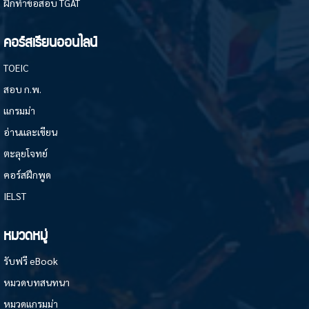
ฝึกทำข้อสอบ TGAT
คอร์สเรียนออนไลน์
TOEIC
สอบ ก.พ.
แกรมม่า
อ่านและเขียน
ตะลุยโจทย์
คอร์สฝึกพูด
IELST
หมวดหมู่
รับฟรี eBook
หมวดบทสนทนา
หมวดแกรมม่า