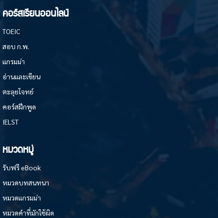
คอร์สเรียนออนไลน์
TOEIC
สอบ ก.พ.
แกรมม่า
อ่านและเขียน
ตะลุยโจทย์
คอร์สฝึกพูด
IELST
หมวดหมู่
รับฟรี eBook
หมวดบทสนทนา
หมวดแกรมม่า
หมวดคำที่มักใช้ผิด