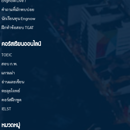
Engnow Live !
คำถามที่มักพบบ่อย
นักเรียนทุน Engnow
ฝึกทำข้อสอบ TGAT
คอร์สเรียนออนไลน์
TOEIC
สอบ ก.พ.
แกรมม่า
อ่านและเขียน
ตะลุยโจทย์
คอร์สฝึกพูด
IELST
หมวดหมู่