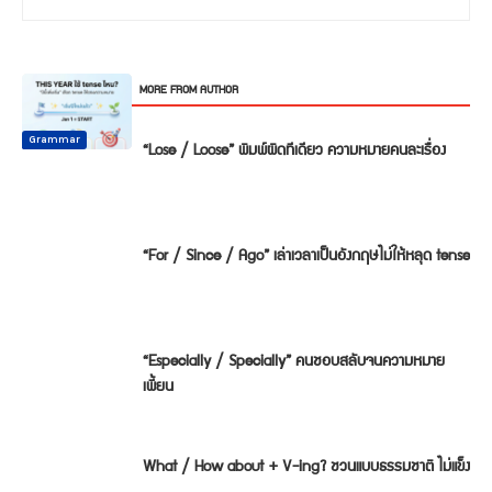
RELATED ARTICLES
MORE FROM AUTHOR
Common
Common
Common
Mistake
Mistake
Mistake
Conversation
Grammar
Grammar
“Lose / Loose” พิมพ์ผิดทีเดียว ความหมายคนละเรื่อง
“For / Since / Ago” เล่าเวลาเป็นอังกฤษไม่ให้หลุด tense
“Especially / Specially” คนชอบสลับจนความหมาย
เพี้ยน
What / How about + V-ing? ชวนแบบธรรมชาติ ไม่แข็ง