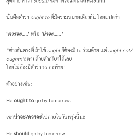
สุดท้าย คำว่า
should
ก็มีคำที่ใช้แทนได้เหมือนกัน
นั่นคือคำว่า
ought to
ที่มีความหมายเดียวกัน โดยแปลว่า
‘
ควรจะ…..
‘
หรือ
‘น่าจะ……
’
“ต่างกันตรงที่ ถ้าใช้
ought
ก็ต้องมี to ร่วมด้วย แต่
ought not/
oughtn’t
ตามด้วยคำกริยาได้เลย
โดยไม่ต้องมีคำว่า to ต่อท้าย”
ตัวอย่างเช่น:
He
ought to
go by tomorrow.
เขา
น่าจะ
/
ควรจะ
ไปภายในวันพรุ่งนี้นะ
He
should
go by tomorrow.