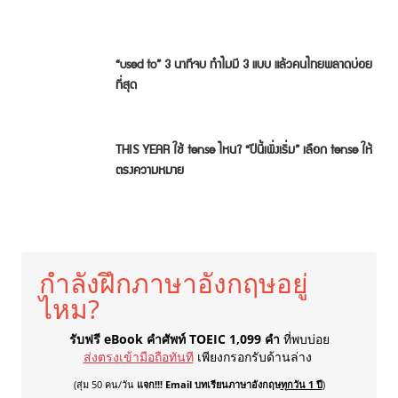
“used to” 3 นาทีจบ ทำไมมี 3 แบบ แล้วคนไทยพลาดบ่อย
ที่สุด
THIS YEAR ใช้ tense ไหน? “ปีนี้เพิ่งเริ่ม” เลือก tense ให้
ตรงความหมาย
กำลังฝึกภาษาอังกฤษอยู่
ไหม?
รับฟรี eBook คำศัพท์ TOEIC 1,099 คำ
ที่พบบ่อย
ส่งตรงเข้ามือถือทันที
เพียงกรอกรับด้านล่าง
(สุ่ม 50 คน/วัน
แจก!!! Email บทเรียนภาษาอังกฤษ
ทุกวัน 1 ปี
)