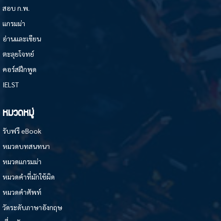
สอบ ก.พ.
แกรมม่า
อ่านและเขียน
ตะลุยโจทย์
คอร์สฝึกพูด
IELST
หมวดหมู่
รับฟรี eBook
หมวดบทสนทนา
หมวดแกรมม่า
หมวดคำที่มักใช้ผิด
หมวดคำศัพท์
วัดระดับภาษาอังกฤษ