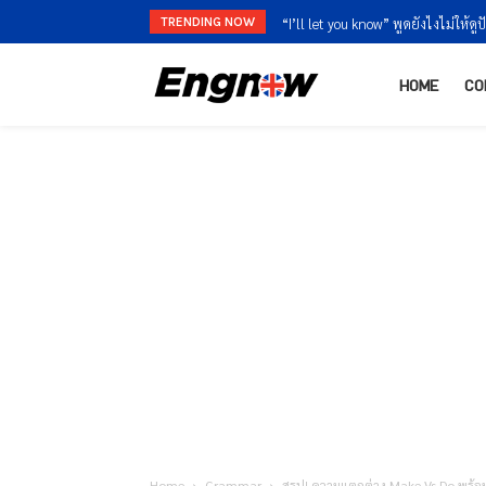
TRENDING NOW
“I’ll let you know” พูดยังไงไม่ให้ดูปัดงา
“I’m finished” vs “I’m done” ใช้ต่า
HOME
CO
Home
Grammar
สรุป! ความแตกต่าง Make Vs Do พร้อม