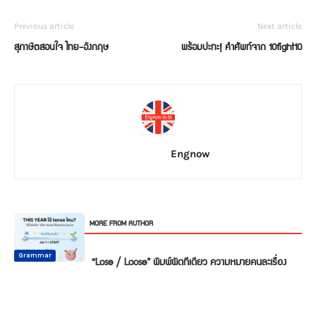
Previous article
Next article
สุภาษิตสอนใจ ไทย-อังกฤษ
พร้อมปะทะ! คำศัพท์จาก 10fight10
Engnow
RELATED ARTICLES
MORE FROM AUTHOR
Common
Common
Common
Mistake
Mistake
Mistake
Conversation
Grammar
Grammar
“Lose / Loose” พิมพ์ผิดทีเดียว ความหมายคนละเรื่อง