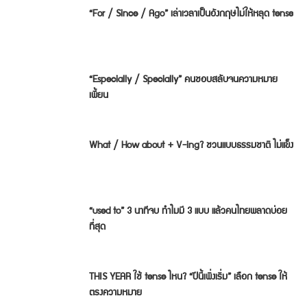
“For / Since / Ago” เล่าเวลาเป็นอังกฤษไม่ให้หลุด tense
“Especially / Specially” คนชอบสลับจนความหมาย
เพี้ยน
What / How about + V-ing? ชวนแบบธรรมชาติ ไม่แข็ง
“used to” 3 นาทีจบ ทำไมมี 3 แบบ แล้วคนไทยพลาดบ่อย
ที่สุด
THIS YEAR ใช้ tense ไหน? “ปีนี้เพิ่งเริ่ม” เลือก tense ให้
ตรงความหมาย