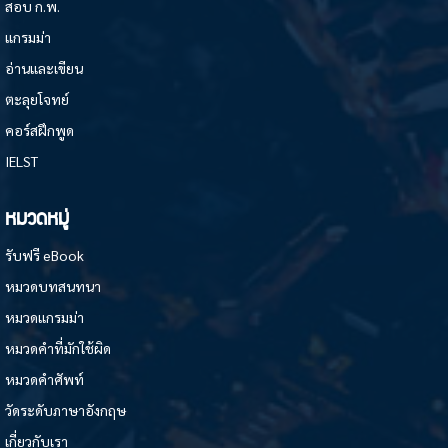
สอบ ก.พ.
แกรมม่า
อ่านและเขียน
ตะลุยโจทย์
คอร์สฝึกพูด
IELST
หมวดหมู่
รับฟรี eBook
หมวดบทสนทนา
หมวดแกรมม่า
หมวดคำที่มักใช้ผิด
หมวดคำศัพท์
วัดระดับภาษาอังกฤษ
เกี่ยวกับเรา