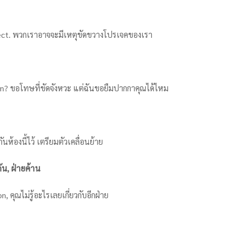
oject. พวกเราอาจจะมีเหตุขัดขวางโปรเจคของเรา
pen? ขอโทษที่ขัดจังหวะ แต่ฉันขอยืมปากกาคุณได้ไหม
ห้องนี้ไว้ เตรียมตัวเคลื่อนย้าย
ัน, ฝ่ายค้าน
คุณไม่รู้อะไรเลยเกี่ยวกับอีกฝ่าย