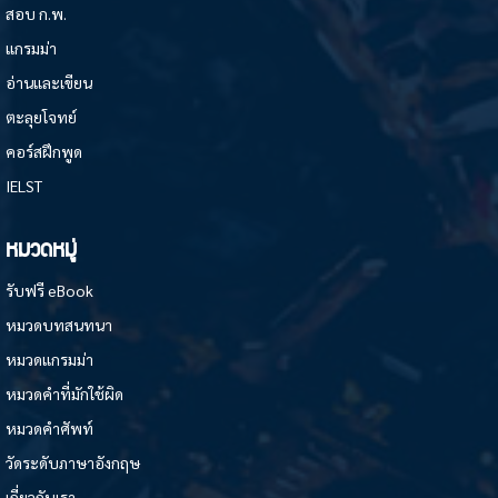
สอบ ก.พ.
แกรมม่า
อ่านและเขียน
ตะลุยโจทย์
คอร์สฝึกพูด
IELST
หมวดหมู่
รับฟรี eBook
หมวดบทสนทนา
หมวดแกรมม่า
หมวดคำที่มักใช้ผิด
หมวดคำศัพท์
วัดระดับภาษาอังกฤษ
เกี่ยวกับเรา