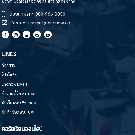
บริษัท แอดเวนเจอร์ ดิจิทัล มาร์เก็ตติ้ง จำกัด
สอบถามโทร
080-966-0850
Contact us:
mail@engnow.co
LINKS
กิจกรรม
โปรโมชั่น
Engnow Live !
คำถามที่มักพบบ่อย
นักเรียนทุน Engnow
ฝึกทำข้อสอบ TGAT
คอร์สเรียนออนไลน์