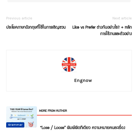
Previous article
Next article
ประโยคภาษาอังกฤษที่ใช้ในการเชิญชวน
Like vs Prefer ต่างกันอย่างไร? + หลัก
การใช้งานและตัวอย่าง
Engnow
RELATED ARTICLES
MORE FROM AUTHOR
Common
Common
Common
Mistake
Mistake
Mistake
Conversation
Grammar
Grammar
“Lose / Loose” พิมพ์ผิดทีเดียว ความหมายคนละเรื่อง