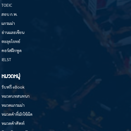
TOEIC
สอบ ก.พ.
แกรมม่า
อ่านและเขียน
ตะลุยโจทย์
คอร์สฝึกพูด
IELST
หมวดหมู่
รับฟรี eBook
หมวดบทสนทนา
หมวดแกรมม่า
หมวดคำที่มักใช้ผิด
หมวดคำศัพท์