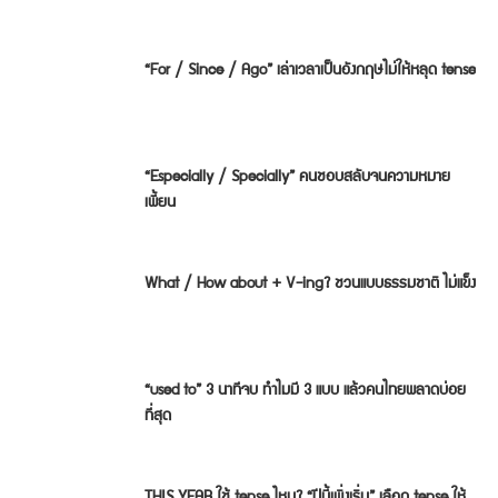
“For / Since / Ago” เล่าเวลาเป็นอังกฤษไม่ให้หลุด tense
“Especially / Specially” คนชอบสลับจนความหมาย
เพี้ยน
What / How about + V-ing? ชวนแบบธรรมชาติ ไม่แข็ง
“used to” 3 นาทีจบ ทำไมมี 3 แบบ แล้วคนไทยพลาดบ่อย
ที่สุด
THIS YEAR ใช้ tense ไหน? “ปีนี้เพิ่งเริ่ม” เลือก tense ให้