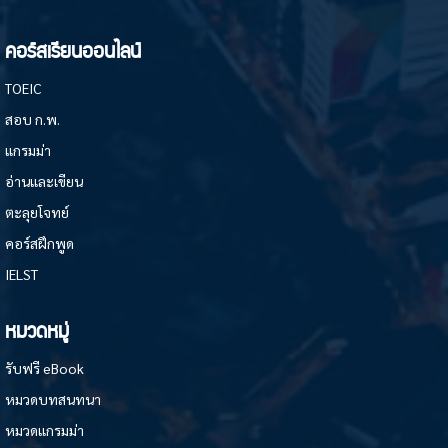
คอร์สเรียนออนไลน์
TOEIC
สอบ ก.พ.
แกรมม่า
อ่านและเขียน
ตะลุยโจทย์
คอร์สฝึกพูด
IELST
หมวดหมู่
รับฟรี eBook
หมวดบทสนทนา
หมวดแกรมม่า