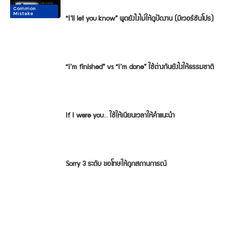
Common
Common
Conversation
Conversation
Conversation
Conversation
Mistake
Mistake
“I’ll let you know” พูดยังไงไม่ให้ดูปัดงาน (มีเวอร์ชันโปร)
“I’m finished” vs “I’m done” ใช้ต่างกันยังไงให้ธรรมชาติ
If I were you… ใช้ให้เนียนเวลาให้คำแนะนำ
Sorry 3 ระดับ ขอโทษให้ถูกสถานการณ์