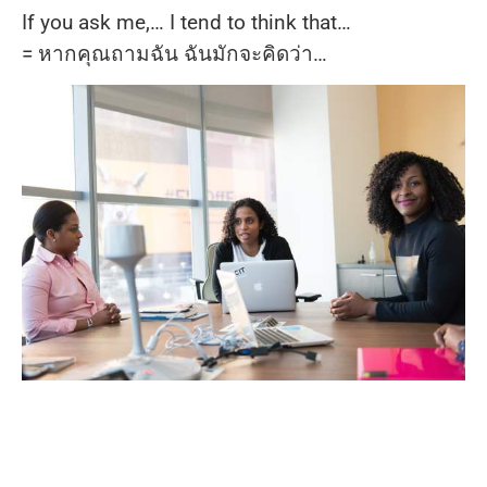
If you ask me,… I tend to think that…
= หากคุณถามฉัน ฉันมักจะคิดว่า…