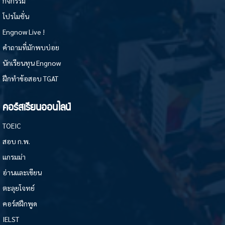
กิจกรรม
โปรโมชั่น
Engnow Live !
คำถามที่มักพบบ่อย
นักเรียนทุน Engnow
ฝึกทำข้อสอบ TGAT
คอร์สเรียนออนไลน์
TOEIC
สอบ ก.พ.
แกรมม่า
อ่านและเขียน
ตะลุยโจทย์
คอร์สฝึกพูด
IELST