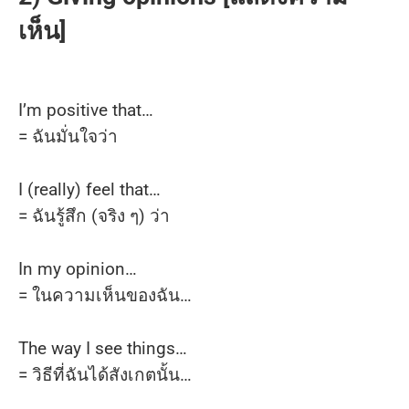
เห็น]
I’m positive that…
= ฉันมั่นใจว่า
I (really) feel that…
= ฉันรู้สึก (จริง ๆ) ว่า
In my opinion…
= ในความเห็นของฉัน…
The way I see things…
= วิธีที่ฉันได้สังเกตนั้น…