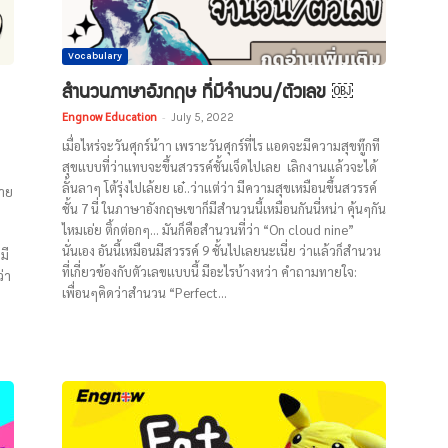
Vocabulary
สำนวนภาษาอังกฤษ ที่มีจำนวน/ตัวเลข ￼
Engnow Education
-
July 5, 2022
เมื่อไหร่จะวันศุกร์น้าา เพราะวันศุกร์ที่ไร แอดจะมีความสุขทู๊กที
สุขแบบที่ว่าแทบจะขึ้นสวรรค์ชั้นเจ็ดไปเลย เลิกงานแล้วจะได้
ลั้นลาๆ โต้รุ่งไปเล้ยย เอ๋..ว่าแต่ว่า มีความสุขเหมือนขึ้นสวรรค์
บาย
ชั้น 7 นี่ ในภาษาอังกฤษเขาก็มีสำนวนนี้เหมือนกันนี่หน่า คุ้นๆกัน
ไหมเอ่ย ติ้กต่อกๆ… มันก็คือสำนวนที่ว่า “On cloud nine”
นั่นเอง อันนี้เหมือนมีสวรรค์ 9 ชั้นไปเลยนะเนี่ย ว่าแล้วก็สำนวน
มี
ที่เกี่ยวข้องกับตัวเลขแบบนี้ มีอะไรบ้างหว่า คำถามทายใจ:
ว่า
เพื่อนๆคิดว่าสำนวน “Perfect...