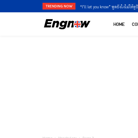
TRENDING NOW
“I’m finished” vs “I’m done” ใช้ต่า
HOME
CO
Home
Vocabulary
Page 3