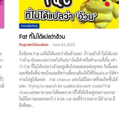
Vocabulary
Fat ที่ไม่ได้แปลว่าอ้วน
Engnow Education
-
June 24, 2022
จะ
ถึงฉันจะ Fat แต่ไม่ได้แปลว่าฉันอ้วนนะ! อ้าวแล้วถ้าไม่ได้แปล
มา
ว่าอ้วน มันจะแปลว่าอะไรกันล่ะ? มันมีคำหรือสำนวนที่เกี่ยวคำ
ง
ว่า Fat ที่ไม่ได้แปลว่าอ้วนอยู่เต็มไปหมดเลยค่ะทุกคน วันนี้แอด
เลยคัดอันที่น่าสนใจและคิดว่าเพื่อนๆต้องได้ใช้กันแน่ๆ มาให้ค่า
่วิ
ตามไปดูได้เลยย . . Fat chance แทบไม่มีโอกาสที่จะเกิดขึ้นได้
ยมี
เลย - Trying to search for usable discount codes? Fat
chance!(พยายามหาโค้ดลดราคาที่ใช้ได้จริงอยู่หรอ? แทบจะ
บ
ไม่มีโอกาสเจอหรอกจ้า) A fat cat คนที่ร่ำรวยมาก มีอำนาจ มี
อิทธิพล...