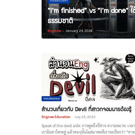
VOCABULARY
“I’m finished” vs “I’m done” ใช้ต
ธรรมชาติ
Engnow
-
January 24, 2026
Vocabulary
สำนวนเกี่ยวกับ Devil ที่สาวกจอมมารต้องรู้
Engnow Education
-
July 29, 2022
Speak of the devil แปล: การพูดถึงปีศาจ ความหมาย: เวล
เรานินทาใครอยู่ แล้วคนๆนั้นโผล่มาพอดีเราจะเรียกว่า “ตาย