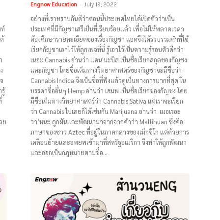
Engnow Education
-
July 19, 2022
อย่างที่เราทราบกันดีว่าตอนนี้ประเทศไทยได้เปิดตัวว่าเป็น
ท์
ประเทศที่มีกัญชาเสรีเป็นที่เรียบร้อยแล้ว เพื่อไม่ให้พลาดเวลา
ด้
ต้องศึกษารายละเอียดของเรื่องกัญชา แอดจึงได้รวบรวมคำที่ใช้
เรียกกัญชาเอาไว้ให้ลูกเพจที่นี่ รู้เอาไว้เป็นความรู้รอบตัวดีกว่า
า
เนอะ Cannabis อ่านว่า แคน'นะบิส เป็นชื่อเรียกสกุลของกัญชง
ง
และกัญชา โดยชื่อเต็มทางวิทยาศาสตร์ของกัญชาจะมีชื่อว่า
าจ
Cannabis Indica จึงเป็นชื่อที่ฟังแล้วดูเป็นทางการมากที่สุด ใน
ู้
บรรดาชื่ออื่นๆ Hemp อ่านว่า เฮมพฺ เป็นชื่อเรียกของกัญชง โดย
่
มีชื่อเต็มทางวิทยาศาสตร์ว่า Cannabis Sativa แต่เราจะเรียก
ว่า Cannabis ไปเลยก็ได้เช่นกัน Marijuana อ่านว่า เมอเรอะ
เลย
วา’หนะ ถูกผันและพัฒนามาจากจากคำว่า Mallihuan ซึ่งคือ
ภาษาของชาว Aztec ที่อยู่ในภาคกลางของเม็กซิโก แต่ด้วยการ
เคลื่อนย้ายและอพยพเข้ามาที่สหรัฐอเมริกา จึงทำให้ถูกพัฒนา
และออกเป็นกฎหมายตามชื่อ...