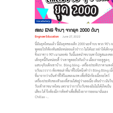
Vocabulary
สแลง ENG จ๊าบๆ จากยุค 2000 ต้นๆ
Engnow Education
-
June 27, 2022
นี่มันยุคไหนแล้ว นี่มันยุคของเด็ก 2000 นะค้าบบ พวก 90’s 
พูดอะไรก็ต้องทันสมัยหน่อยแล้วป่าวว ไม่ได้นะ! อย่าให้เด็กๆ
ขิงเราชาว 90’s มาเลยค่ะ วันนี้แอดนำขบวนพาไปดูสแลงขอ
เด็กยุคนี้กันหน่อยสิ้ ว่าเขาพูดอะไรกันบ้าง เผื่อเราจะดูคูลๆ
แสบๆกับเด็กเขาบ้าง . Bling bling - เครื่องประดับราคาแพงที
บวับแวววาว ต้องขอเล่าที่มาที่ไปนิดนึงคำว่า Bling Bling เนี่
ที่มาจากว่าเป็นคำที่ใช้ในเพลงแรพ เพื่อทีนักร้องเนี่ยจะโชว์
เครื่องประดับของตัวเองที่สวมใส่อยู่ว่าเออเนี่ย เห็นป่าว มันวิ
วับเข้าตาขนาดไหน เพราะว่าการวิบวับของมันไม่ได้เกิดเป็น
เสียง ได้ จึงต้องมีการคิดคำเพื่อสื่อถึงอาการออกมานั่นเอง
Chillax -...