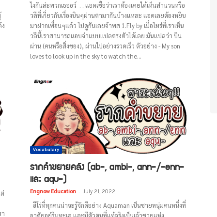
ไงกันล่ะพวกเธออว์ . . แอดเชื่อว่าเราต้องเคยได้เห็นสำนวนหรือ
้
วลีที่เกี่ยวกับเรื่องบินๆผ่านตามากันบ้างแหละ แอดเลยต้องหยิบ
้ง
มาฝากเพื่อนๆแล้ว ไปดูกันเลยจ้าพส 1.Fly by เมื่อไหร่ที่เราเห็น
วลีนี้เราสามารถแอบจำแบบแปลตรงตัวได้เลย มันแปลว่า บิน
ผ่าน (คนหรือสิ่งของ), ผ่านไปอย่างรวดเร็ว ตัวอย่าง - My son
loves to look up in the sky to watch the...
Vocabulary
รากคำขยายคลัง (ab-, ambi-, ann-/-enn-
และ aqu-)
Engnow Education
-
July 21, 2022
ต่
ฮีโร่ที่ทุกคนน่าจะรู้จักดีอย่าง Aquaman เป็นชายหนุ่มคนหนึ่งที่
รา
อาศัยอยู่ริมทะเล และมีตัวตนที่แท้จริงเป็นเจ้าชายแห่ง