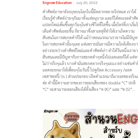
Engnow Education
-
July 20, 2022
คำศัพท์ภาษาอังกฤษบนโลกใบนี้มีหลากหลายไปหมด เราได้
เรียนรู้คำศัพท์ง่ายๆกันมาตั้งแต่อนุบาล และก็ได้พบเจอคำศัพ
แปลกใหม่เพิ่มขึ้นทุกวันๆในช่วงชีวิตที่โตขึ้น เมื่อไหร่ที่เราเริ่มไ
เห็นคำศัพท์เยอะขึ้น ก็อาจมาซึ่งสาเหตุที่ทำให้เราเกิดความ
สับสนในการสะกดคำก็ได้ แม้ว่าตอนแรกมาเราอาจไม่มีปัญห
ในการสะกดคำนั้นๆเลย แต่เพราะมันอาจมีความใกล้เคียงบา
อย่างระหว่างคำศัพท์ใหม่และคำศัพท์เก่า ทำให้วันหนึ่งเราอ
สับสนและมีปัญหากับการสะกดคำๆหนึ่งไปเฉยเลยก็ได้ แต่หาร
ไม่ว่าจริงๆแล้ว บางคำมันสะกดยากจริงๆนะแง อย่างเช่นคำที
แอดจะยกมาให้เพื่อนๆในวันนี้ ไปดูกัลล Accessory /แอค
เซส’ซอหรี่/ (n.) ส่วนประกอบ เปิดคำแรกมาก็มาเจอของจริง
ค่ะ คำนี้มีความยากของการออกเสียงของ double “C” ปกติ
“C” จะสามารถออกเสียงได้ทั้งเสียง “ค (K)” และ “ซ (S)”...