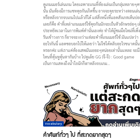
ดูเกมเมอร์เล่นเกม โดยเฉพาะเกมที่ต้องเล่นเป็นกลุ่มหลายๆ
นั้น มันต้องมีการแชทคุยกันเกิดขึ้น อาจจะคุยระหว่างตอนเล่
หรือหลังจากจบเกมไปแล้วก็ได้ แต่สิ่งหนึ่งที่แอดสังเกตเห็นบ่
เลยก็คือ คำที่เหล่าเกมเมอร์ใช้คุยกันมักจะเป็นตัวอักษรย่อๆ เพ
ประหยัดเวลาในการพิมพ์คำนั่นเองค่ะ ทำให้ผู้ชมมือใหม่ที่เพิ่
รันเข้าวงการ ก็อาจจะงงว่าแต่ละคำที่เกมเมอร์ใช้ มันแปลว่า
อะไรกันนี่ แอดขอบอกใบ้ให้เลยว่า ไม่ใช่โค้ดลับอะไรขนาดนั้น
หรอกค่ะ แต่เราแค่ต้องเสพมันเยอะๆหน่อยเท่านั้นแหละ จะม
ไหนที่คุ้นหูคุ้นตากันบ้าง ไปดูเล้ย GG (จี-จี) : Good game
เป็นการแสดงถึงน้ำใจนักกีฬาหลังจบเกม...
Vocabulary
คำศัพท์ทั่วๆ ไป ที่สะกดยากสุดๆ