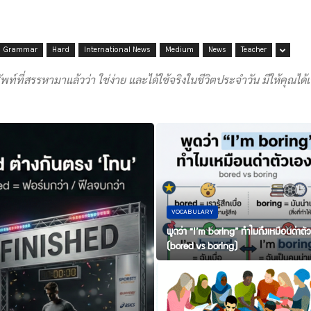
Grammar
Hard
International News
Medium
News
Teacher
ที่สรรหามาแล้วว่า ใช่ง่าย และได้ใช้จริงในชีวิตประจำวัน มีให้คุณได
VOCABULARY
พูดว่า “I’m boring” ทำไมถึงเหมือนด่าตั
(bored vs boring)