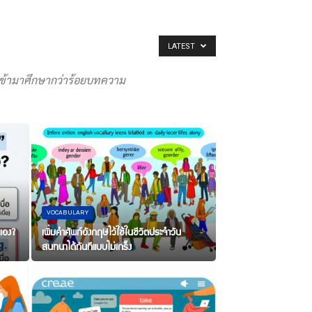
LATEST
้เข้ามาศึกษากว่าร้อยบทความ
VOCABULARY
วเอง?
เพิ่มคำศัพท์อังกฤษไว้ใช้ในชีวิตประจำวัน
สนทนาได้ทันทีแบบไม่เกร็ง