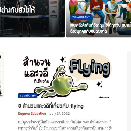
่างกันยังไงให้
VOCABULARY
เพิ่มคลังคำศัพท์อังกฤษใช้ได้ทุกวัน สบายใ
ต้องพูดคุยกับคนต่างชาติ
Vocabulary
8 สำนวนและวลีที่เกี่ยวกับ flying
Engnow Education
-
July 27, 2022
า
แกๆเราว่าเรารู้สึกตัวลอยราวกับจะบินได้เลยอะ ทำไมน่ะหรอ ก็
เพราะว่าวันนี้อ่ะ อิงนาวเขามีบทความเกี่ยวกับการบินมาฝากยัง