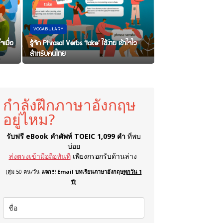
VOCABULARY
จเมื่อ
รู้จัก Phrasal Verbs ‘take’ ใช้ง่าย เข้าใจไว
สำหรับคนไทย
กำลังฝึกภาษาอังกฤษ
อยู่ไหม?
รับฟรี eBook คำศัพท์ TOEIC 1,099 คำ
ที่พบ
บ่อย
ส่งตรงเข้ามือถือทันที
เพียงกรอกรับด้านล่าง
(สุ่ม 50 คน/วัน
แจก!!! Email บทเรียนภาษาอังกฤษ
ทุกวัน 1
ปี
)