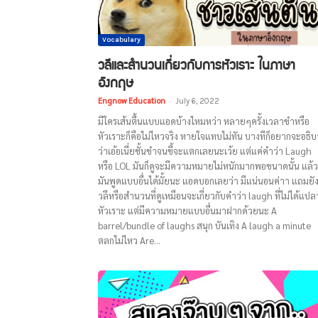
Vocabulary
วลีและสำนวนเกี่ยวกับการหัวเราะ ในภาษา
อังกฤษ
Engnow Education
-
July 6, 2022
มีใครเส้นตื้นแบบแอดบ้างไหมหว่า หลายๆครั้งเวลาขำหรือ
หัวเราะก็คือไม่ไหวจริง หายใจแทบไม่ทัน บางทีก็อยากจะอธิ
ว่าเอ้อเนี่ยชั้นขำจนขี้จะแตกเลยนะเว้ย แต่แค่คำว่า Laugh
หรือ LOL มันก็ดูจะมีความหมายไม่หนักมากพอขนาดนั้น แล้ว
มันพูดแบบอื่นได้มั้ยนะ แอดบอกเลยว่า มีแน่นอนค่าา แถมยัง
วลีหรือสำนวนที่ดูเหมือนจะเกี่ยวกับคำว่า laugh ที่ไม่ได้แปล
หัวเราะ แต่มีความหมายแบบอื่นมาฝากด้วยนะ A
barrel/bundle of laughs สนุก บันเทิง A laugh a minute
ตลกไม่ไหว Are...