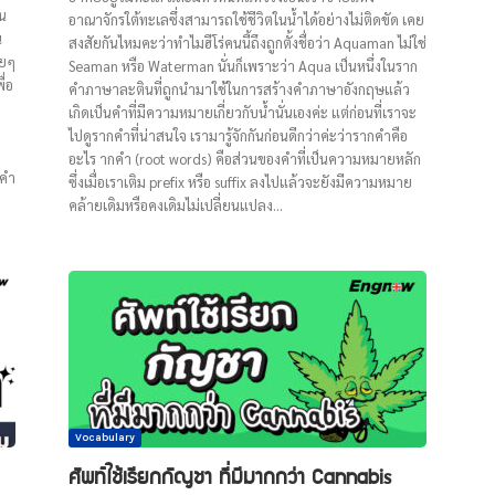
คน
อาณาจักรใต้ทะเลซึ่งสามารถใช้ชีวิตในน้ำได้อย่างไม่ติดขัด เคย
น
สงสัยกันไหมคะว่าทำไมฮีโร่คนนี้ถึงถูกตั้งชื่อว่า Aquaman ไม่ใช่
อยๆ
Seaman หรือ Waterman นั่นก็เพราะว่า Aqua เป็นหนึ่งในราก
ื่อ
คำภาษาละตินที่ถูกนำมาใช้ในการสร้างคำภาษาอังกฤษแล้ว
ง
เกิดเป็นคำที่มีความหมายเกี่ยวกับน้ำนั่นเองค่ะ แต่ก่อนที่เราจะ
ไปดูรากคำที่น่าสนใจ เรามารู้จักกันก่อนดีกว่าค่ะว่ารากคำคือ
อะไร ากคำ (root words) คือส่วนของคำที่เป็นความหมายหลัก
ีคำ
ซึ่งเมื่อเราเติม prefix หรือ suffix ลงไปแล้วจะยังมีความหมาย
คล้ายเดิมหรือคงเดิมไม่เปลี่ยนแปลง...
Vocabulary
ศัพท์ใช้เรียกกัญชา ที่มีมากกว่า Cannabis