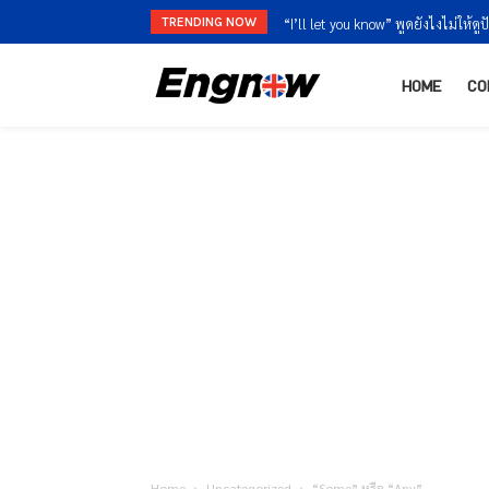
TRENDING NOW
“I’ll let you know” พูดยังไงไม่ให้ดูปัดงา
“I’m finished” vs “I’m done” ใช้ต่า
HOME
CO
Home
Uncategorized
“Some” หรือ “Any”