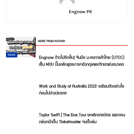
Engnow PR
RELATED ARTICLES
MORE FROM AUTHOR
International
News
Cheer up
News
News
News
News
Engnow ก้าวไปอีกขั้น! จับมือ ม.หอการค้าไทย (UTCC)
เซ็น MOU ปั้นหลักสูตรภาษาอังกฤษและทักษะแห่งอนาคต
Work and Study at Australia 2022: เตรียมตัวอย่างไร
ก่อนไปต่างประเทศ
Taylor Swift | The Eras Tour ยกเลิกขายบัตร เพราะคน
ถล่มหน้าเว็บ Ticketmaster จนเว็บล่ม