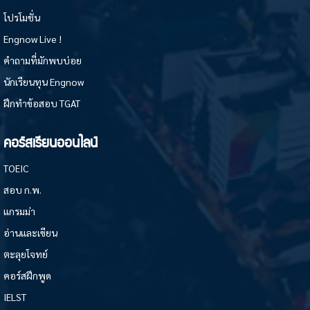
โปรโมชั่น
Engnow Live !
คำถามที่มักพบบ่อย
นักเรียนทุน Engnow
ฝึกทำข้อสอบ TGAT
คอร์สเรียนออนไลน์
TOEIC
สอบ ก.พ.
แกรมม่า
อ่านและเขียน
ตะลุยโจทย์
คอร์สฝึกพูด
IELST