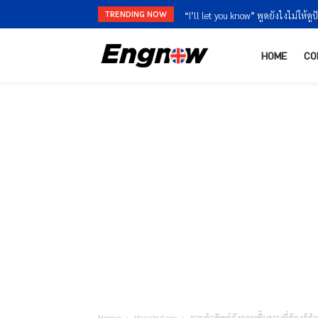
TRENDING NOW
“I’ll let you know” พูดยังไงไม่ให้ดูปัดง
“I’m finished” vs “I’m done” ใช้ต่
HOME
CO
Home
Vocabulary
รวมคำศัพท์อังกฤษพื้นฐานที่ต้องรู้