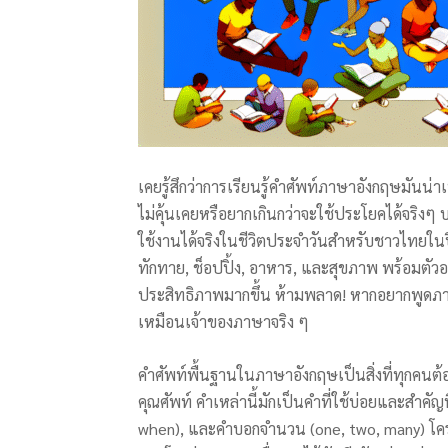
เคยรู้สึกว่าการเรียนรู้คำศัพท์ภาษาอังกฤษมันน่า
ไม่คุ้นเคยหรือยากเกินกว่าจะใช้ประโยคได้จริง
ใช้งานได้จริงในชีวิตประจำวันสำหรับชาวไทยในป
ทักทาย, ช็อปปิ้ง, อาหาร, และสุขภาพ พร้อมตัวอย่
ประสิทธิภาพมากขึ้น ห้ามพลาด! หากอยากพูดภาษ
เหมือนเจ้าของภาษาจริง ๆ
คำศัพท์พื้นฐานในภาษาอังกฤษเป็นสิ่งที่ทุกคนต้อง
คุณศัพท์ คำเหล่านี้มักเป็นคำที่ใช้บ่อยและสำคัญท
when), และคำบอกจำนวน (one, two, many) โครง