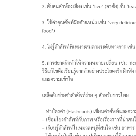
2. สับสนคำพ้องเสียง เช่น ‘live’ (อาศัย) กับ ‘lea
3. ใช้คำคุณศัพท์ผิดตำแหน่ง เช่น ‘very deliciou
food’)
4. ไม่รู้คำศัพท์ที่เหมาะสมตามระดับทางการ เช
5. การสะกดผิดทำให้ความหมายเปลี่ยน เช่น ‘rice’ (
วิธีแก้ไขคือเรียนรู้จากตัวอย่างประโยคจริง ฝึก
และความเข้าใจ
เคล็ดลับช่วยจำคำศัพท์ง่าย ๆ สำหรับชาวไทย
– ทำบัตรคำ (Flashcards) เขียนคำศัพท์และค
– เชื่อมโยงคำศัพท์กับภาพ หรือเรื่องราวที่น่าสนใจ
– เรียนรู้คำศัพท์ในหมวดหมู่ที่สนใจ เช่น อาห
– ใช้เทคโนโลยี เช่น แอปเรียนภาษา ที่มีเกมแ