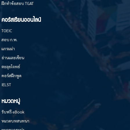
ฝึกทำข้อสอบ TGAT
คอร์สเรียนออนไลน์
TOEIC
สอบ ก.พ.
แกรมม่า
อ่านและเขียน
ตะลุยโจทย์
คอร์สฝึกพูด
IELST
หมวดหมู่
รับฟรี eBook
หมวดบทสนทนา
หมวดแกรมม่า