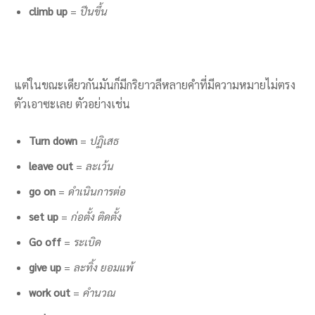
climb up
=
ปีนขึ้น
แต่ในขณะเดียวกันมันก็มีกริยาวลีหลายคำที่มีความหมายไม่ตรง
ตัวเอาซะเลย ตัวอย่างเช่น
Turn down
=
ปฏิเสธ
leave out
=
ละเว้น
go on
=
ดำเนินการต่อ
set up
=
ก่อตั้ง ติดตั้ง
Go off
=
ระเบิด
give up
=
ละทิ้ง ยอมแพ้
work out
=
คำนวณ