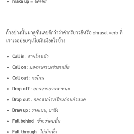
make up
=
ชดเชย
ถ้าอย่างนั้นมาดูกันเลยดีกว่าว่าคำกริยาวลีหรือ phrasal verb ที่
เราเจอบ่อยๆเนี่ยมันมีอะไรบ้าง
Call in
:
สายโทรเข้า
Call on
:
มองหาความช่วยเหลือ
Call out
:
ตะโกน
Drop off
:
ออกจากยานพาหนะ
Drop out
:
ออกจากโรงเรียนก่อนกำหนด
Draw up
:
วางแผน, มาถึง
Fall behind
:
ช้ากว่าคนอื่น
Fall through
:
ไม่เกิดขึ้น