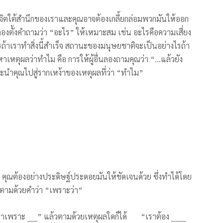
นจิตใต้สำนึกของเราและคุณอาจต้องเกลี้ยกล่อมพวกมันให้ออก
ลองตั้งคำถามว่า “อะไร” ให้เหมาะสม
เช่น อะไรคือความเสี่ยง
ถ้าเราทำสิ่งนี้สำเร็จ สถานะของมนุษยชาติจะเป็นอย่างไรถ้า
รหาเหตุผลว่าทำไม คือ การให้ผู้อื่นลองถามคุณว่า “…แล้วยัง
ะนำคุณไปสู่รากเหง้าของเหตุผลที่ว่า “ทำไม”
พอ คุณต้องอย่างประดิษฐ์ประดอยมันให้ชัดเจนด้วย ซึ่งทำได้โดย
้วตามด้วยคำว่า “เพราะว่า”
าเพราะ ____” แล้วตามด้วยเหตุผลใดก็ได้ “เราต้อง ______