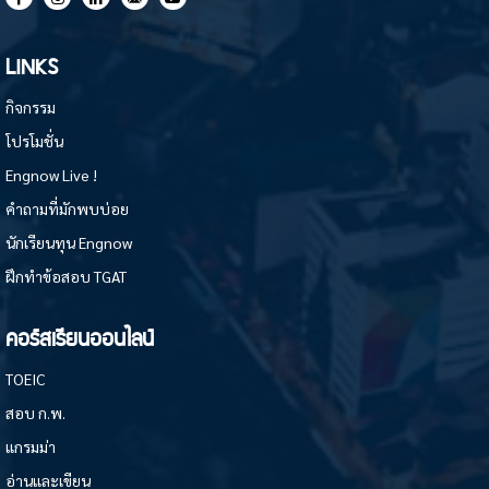
LINKS
กิจกรรม
โปรโมชั่น
Engnow Live !
คำถามที่มักพบบ่อย
นักเรียนทุน Engnow
ฝึกทำข้อสอบ TGAT
คอร์สเรียนออนไลน์
TOEIC
สอบ ก.พ.
แกรมม่า
อ่านและเขียน