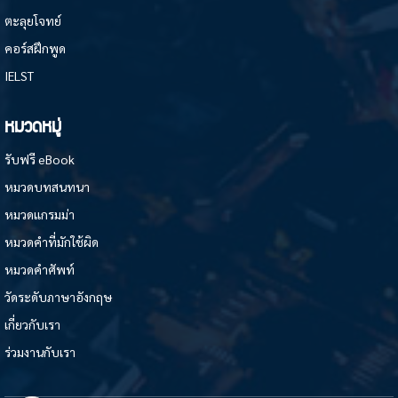
ตะลุยโจทย์
คอร์สฝึกพูด
IELST
หมวดหมู่
รับฟรี eBook
หมวดบทสนทนา
หมวดแกรมม่า
หมวดคำที่มักใช้ผิด
หมวดคำศัพท์
วัดระดับภาษาอังกฤษ
เกี่ยวกับเรา
ร่วมงานกับเรา