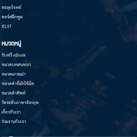
ตะลุยโจทย์
คอร์สฝึกพูด
IELST
หมวดหมู่
รับฟรี eBook
หมวดบทสนทนา
หมวดแกรมม่า
หมวดคำที่มักใช้ผิด
หมวดคำศัพท์
วัดระดับภาษาอังกฤษ
เกี่ยวกับเรา
ร่วมงานกับเรา