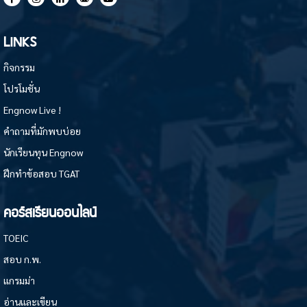
LINKS
กิจกรรม
โปรโมชั่น
Engnow Live !
คำถามที่มักพบบ่อย
นักเรียนทุน Engnow
ฝึกทำข้อสอบ TGAT
คอร์สเรียนออนไลน์
TOEIC
สอบ ก.พ.
แกรมม่า
อ่านและเขียน