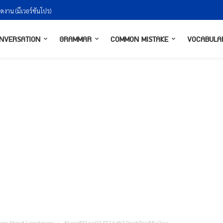
ัดงาน (มีเวอร์ชันโปร)
NVERSATION
GRAMMAR
COMMON MISTAKE
VOCABULA
ow About Loneliness
41ccc5f1ea034716db70cab0ea55c2ca