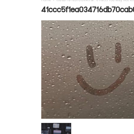
41ccc5f1ea034716db70cab