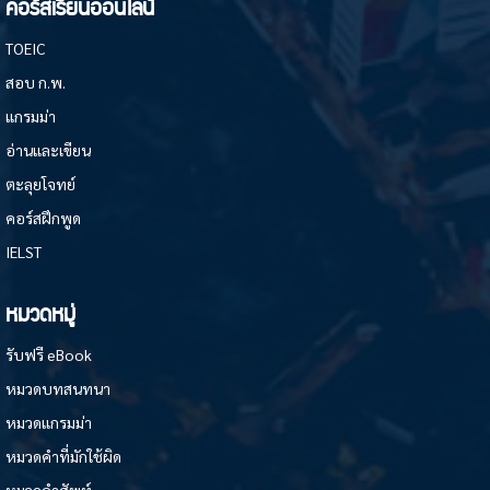
คอร์สเรียนออนไลน์
TOEIC
สอบ ก.พ.
แกรมม่า
อ่านและเขียน
ตะลุยโจทย์
คอร์สฝึกพูด
IELST
หมวดหมู่
รับฟรี eBook
หมวดบทสนทนา
หมวดแกรมม่า
หมวดคำที่มักใช้ผิด