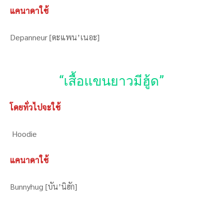
แคนาดาใช้
Depanneur [ดะแพน’เนอะ]
“เสื้อแขนยาวมีฮู้ด”
โดยทั่วไปจะใช้
Hoodie
แคนาดาใช้
Bunnyhug [บัน’นิฮัก]