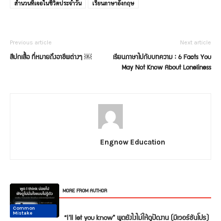
สำนวนที่เจอในชีิวิตประจำวัน
เรียนภาษาอังกฤษ
Previous article
Next article
สีปกเสื้อ ที่หมายถึงอาชีพต่างๆ ￼
เรียนภาษาไปกับบทความ : 6 Facts You
May Not Know About Loneliness
Engnow Education
RELATED ARTICLES
MORE FROM AUTHOR
Common
Common
Conversation
Conversation
Conversation
Conversation
Mistake
Mistake
“I’ll let you know” พูดยังไงไม่ให้ดูปัดงาน (มีเวอร์ชันโปร)