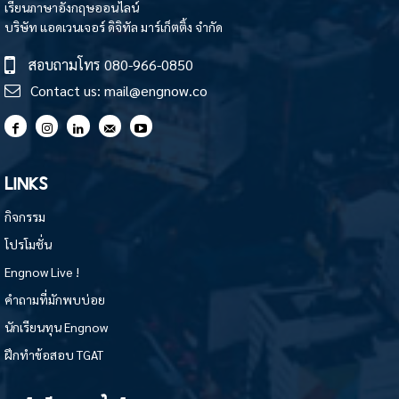
เรียนภาษาอังกฤษออนไลน์
บริษัท แอดเวนเจอร์ ดิจิทัล มาร์เก็ตติ้ง จำกัด
สอบถามโทร
080-966-0850
Contact us:
mail@engnow.co
LINKS
กิจกรรม
โปรโมชั่น
Engnow Live !
คำถามที่มักพบบ่อย
นักเรียนทุน Engnow
ฝึกทำข้อสอบ TGAT