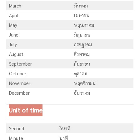
March
มีนาคม
April
เมษายน
May
พฤษภาคม
June
มิถุนายน
July
กรกฏาคม
August
สิงหาคม
September
กันยายน
October
ตุลาคม
November
พฤศจิกายน
December
ธันวาคม
Unit of time
Second
วินาที
Minute
นาที