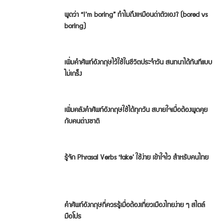
พูดว่า “I’m boring” ทำไมถึงเหมือนด่าตัวเอง? (bored vs
boring)
เพิ่มคำศัพท์อังกฤษไว้ใช้ในชีวิตประจำวัน สนทนาได้ทันทีแบบ
ไม่เกร็ง
เพิ่มคลังคำศัพท์อังกฤษใช้ได้ทุกวัน สบายใจเมื่อต้องพูดคุย
กับคนต่างชาติ
รู้จัก Phrasal Verbs ‘take’ ใช้ง่าย เข้าใจไว สำหรับคนไทย
คำศัพท์อังกฤษที่ควรรู้เมื่อต้องเที่ยวเมืองไทยง่าย ๆ สไตล์
มือโปร