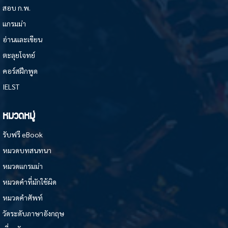
สอบ ก.พ.
แกรมม่า
อ่านและเขียน
ตะลุยโจทย์
คอร์สฝึกพูด
IELST
หมวดหมู่
รับฟรี eBook
หมวดบทสนทนา
หมวดแกรมม่า
หมวดคำที่มักใช้ผิด
หมวดคำศัพท์
วัดระดับภาษาอังกฤษ