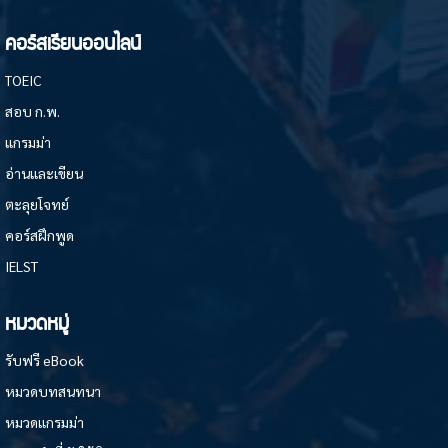
คอร์สเรียนออนไลน์
TOEIC
สอบ ก.พ.
แกรมม่า
อ่านและเขียน
ตะลุยโจทย์
คอร์สฝึกพูด
IELST
หมวดหมู่
รับฟรี eBook
หมวดบทสนทนา
หมวดแกรมม่า