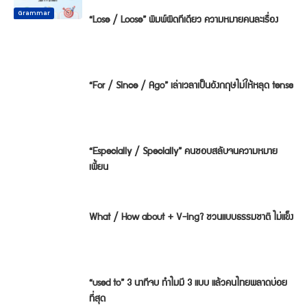
Common
Common
Common
Mistake
Mistake
Mistake
Conversation
Grammar
Grammar
“Lose / Loose” พิมพ์ผิดทีเดียว ความหมายคนละเรื่อง
“For / Since / Ago” เล่าเวลาเป็นอังกฤษไม่ให้หลุด tense
“Especially / Specially” คนชอบสลับจนความหมาย
เพี้ยน
What / How about + V-ing? ชวนแบบธรรมชาติ ไม่แข็ง
“used to” 3 นาทีจบ ทำไมมี 3 แบบ แล้วคนไทยพลาดบ่อย
ที่สุด