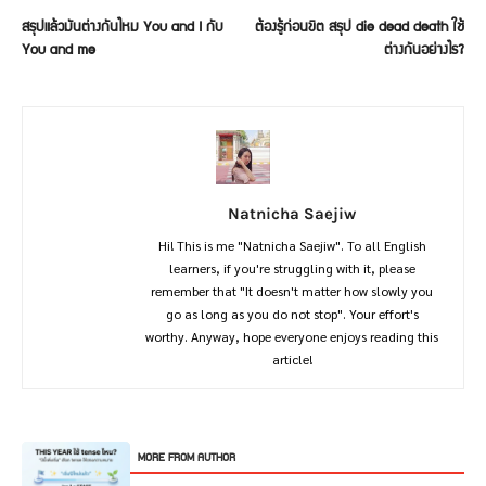
สรุปแล้วมันต่างกันไหม You and I กับ
ต้องรู้ก่อนขิต สรุป die dead death ใช้
You and me
ต่างกันอย่างไร?
Natnicha Saejiw
Hi! This is me "Natnicha Saejiw". To all English
learners, if you're struggling with it, please
remember that "It doesn't matter how slowly you
go as long as you do not stop". Your effort's
worthy. Anyway, hope everyone enjoys reading this
article!
RELATED ARTICLES
MORE FROM AUTHOR