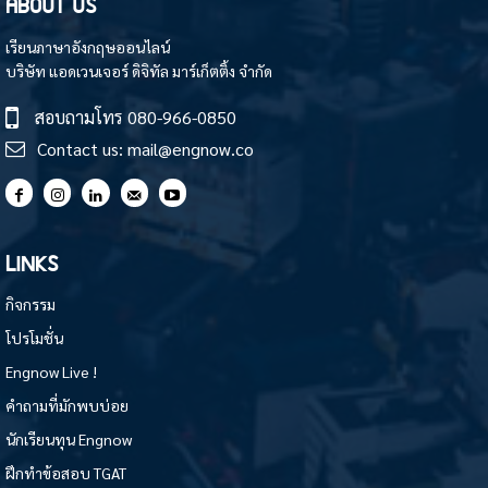
ABOUT US
เรียนภาษาอังกฤษออนไลน์
บริษัท แอดเวนเจอร์ ดิจิทัล มาร์เก็ตติ้ง จำกัด
สอบถามโทร
080-966-0850
Contact us:
mail@engnow.co
LINKS
กิจกรรม
โปรโมชั่น
Engnow Live !
คำถามที่มักพบบ่อย
นักเรียนทุน Engnow
ฝึกทำข้อสอบ TGAT