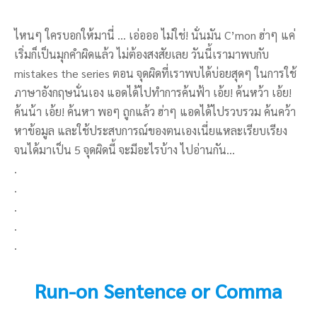
ไหนๆ ใครบอกให้มานี่ … เอ่อออ ไม่ใช่! นั่นมัน C’mon ฮ่าๆ แค่
เริ่มก็เป็นมุกคำผิดแล้ว ไม่ต้องสงสัยเลย วันนี้เรามาพบกับ
mistakes the series ตอน จุดผิดที่เราพบได้บ่อยสุดๆ ในการใช้
ภาษาอังกฤษนั่นเอง แอดได้ไปทำการค้นฟ้า เอ้ย! ค้นหว้า เอ้ย!
ค้นน้า เอ้ย! ค้นหา พอๆ ถูกแล้ว ฮ่าๆ แอดได้ไปรวบรวม ค้นคว้า
หาข้อมูล และใช้ประสบการณ์ของตนเองเนี่ยแหละเรียบเรียง
จนได้มาเป็น 5 จุดผิดนี้ จะมีอะไรบ้าง ไปอ่านกัน…
.
.
.
.
.
Run-on Sentence or Comma