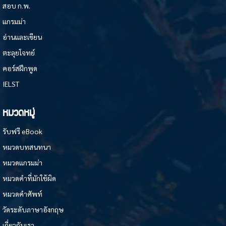
สอบ ก.พ.
แกรมม่า
อ่านและเขียน
ตะลุยโจทย์
คอร์สฝึกพูด
IELST
หมวดหมู่
รับฟรี eBook
หมวดบทสนทนา
หมวดแกรมม่า
หมวดคำที่มักใช้ผิด
หมวดคำศัพท์
วัดระดับภาษาอังกฤษ
เกี่ยวกับเรา