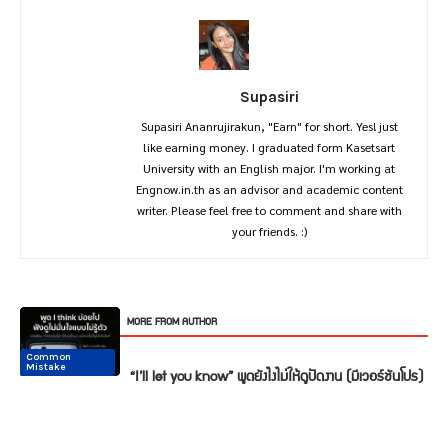
Supasiri
Supasiri Ananrujirakun, "Earn" for short. Yes! just
like earning money. I graduated form Kasetsart
University with an English major. I'm working at
Engnow.in.th as an advisor and academic content
writer. Please feel free to comment and share with
your friends. :)
RELATED ARTICLES
MORE FROM AUTHOR
Common
Common
Conversation
Conversation
Conversation
Conversation
Mistake
Mistake
“I’ll let you know” พูดยังไงไม่ให้ดูปัดงาน (มีเวอร์ชันโปร)