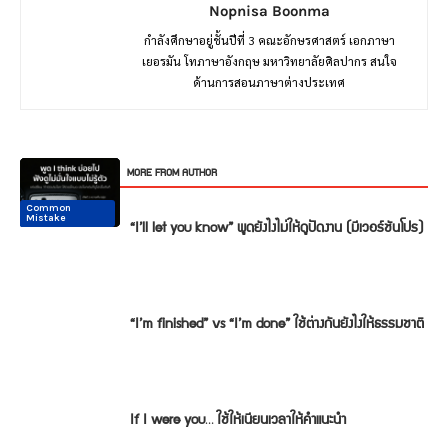
Nopnisa Boonma
กำลังศึกษาอยู่ชั้นปีที่ 3 คณะอักษรศาสตร์ เอกภาษา
เยอรมัน โทภาษาอังกฤษ มหาวิทยาลัยศิลปากร สนใจ
ด้านการสอนภาษาต่างประเทศ
RELATED ARTICLES
MORE FROM AUTHOR
Common
Common
Conversation
Conversation
Conversation
Conversation
Mistake
Mistake
“I’ll let you know” พูดยังไงไม่ให้ดูปัดงาน (มีเวอร์ชันโปร)
“I’m finished” vs “I’m done” ใช้ต่างกันยังไงให้ธรรมชาติ
If I were you… ใช้ให้เนียนเวลาให้คำแนะนำ