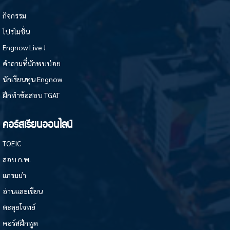
กิจกรรม
โปรโมชั่น
Engnow Live !
คำถามที่มักพบบ่อย
นักเรียนทุน Engnow
ฝึกทำข้อสอบ TGAT
คอร์สเรียนออนไลน์
TOEIC
สอบ ก.พ.
แกรมม่า
อ่านและเขียน
ตะลุยโจทย์
คอร์สฝึกพูด