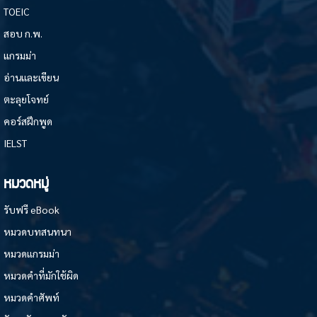
TOEIC
สอบ ก.พ.
แกรมม่า
อ่านและเขียน
ตะลุยโจทย์
คอร์สฝึกพูด
IELST
หมวดหมู่
รับฟรี eBook
หมวดบทสนทนา
หมวดแกรมม่า
หมวดคำที่มักใช้ผิด
หมวดคำศัพท์